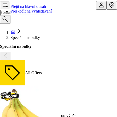
Přejít na hlavní obsah
Přeskočit na vyhledávání
Speciální nabídky
Speciální nabídky
All Offers
Top výběr