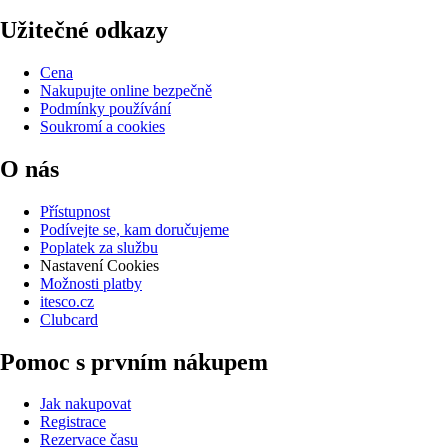
Užitečné odkazy
Cena
Nakupujte online bezpečně
Podmínky používání
Soukromí a cookies
O nás
Přístupnost
Podívejte se, kam doručujeme
Poplatek za službu
Nastavení Cookies
Možnosti platby
itesco.cz
Clubcard
Pomoc s prvním nákupem
Jak nakupovat
Registrace
Rezervace času