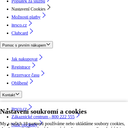
Poplatek za službu
Nastavení Cookies
Možnosti platby
itesco.cz
Clubcard
Pomoc s prvním nákupem
Jak nakupovat
Registrace
Rezervace času
Oblíbené
Kontakt
itesco.cz
Nastavení soukromí a cookies
Zákaznické centrum - 800 222 555
My a našich 18 partnerů používáme nebo ukládáme soubory cookies,
Naše obchody