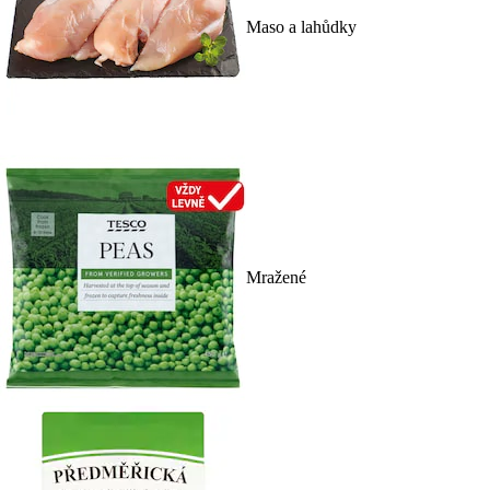
Maso a lahůdky
Mražené