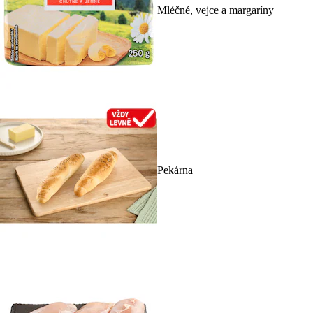
Mléčné, vejce a margaríny
Pekárna