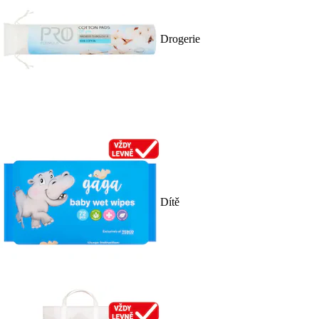
Drogerie
Dítě