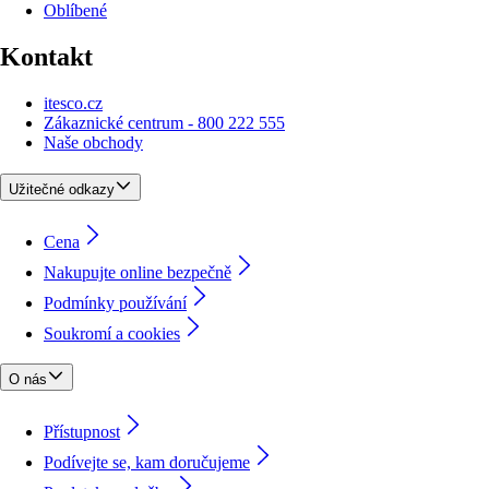
Oblíbené
Kontakt
itesco.cz
Zákaznické centrum - 800 222 555
Naše obchody
Užitečné odkazy
Cena
Nakupujte online bezpečně
Podmínky používání
Soukromí a cookies
O nás
Přístupnost
Podívejte se, kam doručujeme