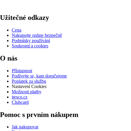
Užitečné odkazy
Cena
Nakupujte online bezpečně
Podmínky používání
Soukromí a cookies
O nás
Přístupnost
Podívejte se, kam doručujeme
Poplatek za službu
Nastavení Cookies
Možnosti platby
itesco.cz
Clubcard
Pomoc s prvním nákupem
Jak nakupovat