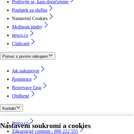
Podívejte se, kam doručujeme
Poplatek za službu
Nastavení Cookies
Možnosti platby
itesco.cz
Clubcard
Pomoc s prvním nákupem
Jak nakupovat
Registrace
Rezervace času
Oblíbené
Kontakt
itesco.cz
Nastavení soukromí a cookies
Zákaznické centrum - 800 222 555