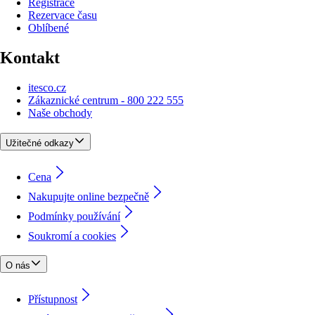
Registrace
Rezervace času
Oblíbené
Kontakt
itesco.cz
Zákaznické centrum - 800 222 555
Naše obchody
Užitečné odkazy
Cena
Nakupujte online bezpečně
Podmínky používání
Soukromí a cookies
O nás
Přístupnost