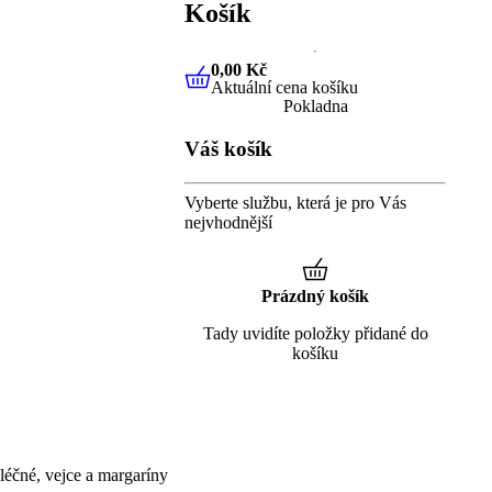
Košík
0,00 Kč
Aktuální cena košíku
0,00 Kč
Aktuální cena košíku
Pokladna
Váš košík
Vyberte službu, která je pro Vás
nejvhodnější
Prázdný košík
Tady uvidíte položky přidané do
košíku
éčné, vejce a margaríny