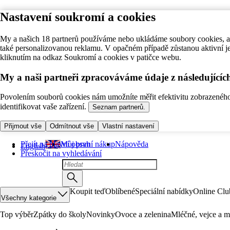
Nastavení soukromí a cookies
My a našich 18 partnerů používáme nebo ukládáme soubory cookies, ab
také personalizovanou reklamu. V opačném případě zůstanou aktivní j
kliknutím na odkaz Soukromí a cookies v patičce webu.
My a naši partneři zpracováváme údaje z následující
Povolením souborů cookies nám umožníte měřit efektivitu zobrazeného o
identifikovat vaše zařízení.
Seznam partnerů.
Přijmout vše
Odmítnout vše
Vlastní nastavení
Přejít na hlavní obsah
Můj první nákup
Nápověda
English
Přeskočit na vyhledávání
Koupit teď
Oblíbené
Speciální nabídky
Online Clu
Všechny kategorie
Top výběr
Zpátky do školy
Novinky
Ovoce a zelenina
Mléčné, vejce a m