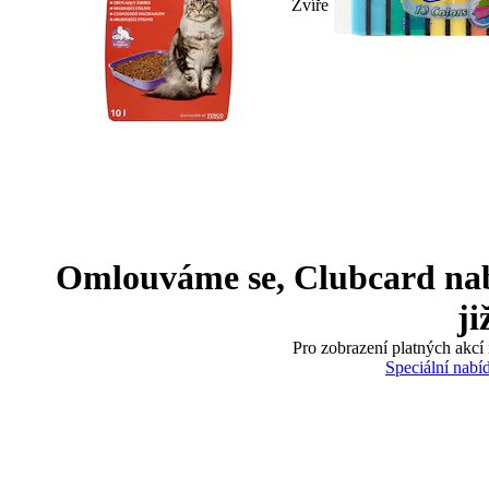
Zvíře
Omlouváme se, Clubcard nabíd
ji
Pro zobrazení platných akcí 
Speciální nabí