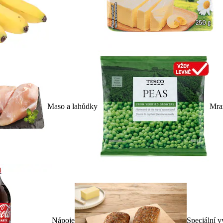
Maso a lahůdky
Mra
Nápoje
Speciální v