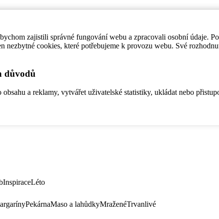
ychom zajistili správné fungování webu a zpracovali osobní údaje. P
en nezbytné cookies, které potřebujeme k provozu webu. Své rozhodnu
ch důvodů
bsahu a reklamy, vytvářet uživatelské statistiky, ukládat nebo přistup
b
Inspirace
Léto
argaríny
Pekárna
Maso a lahůdky
Mražené
Trvanlivé