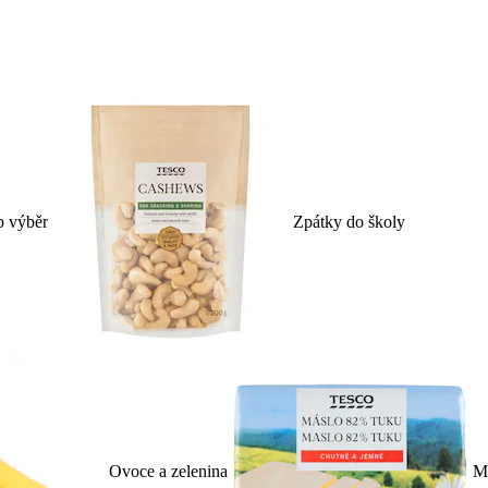
p výběr
Zpátky do školy
Ovoce a zelenina
Ml