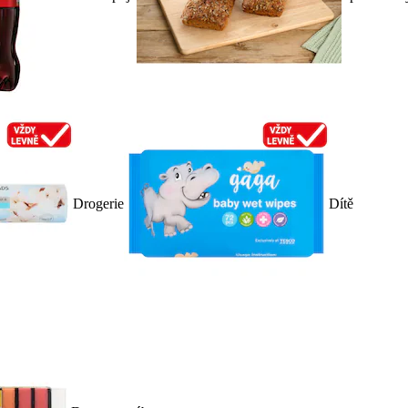
Drogerie
Dítě