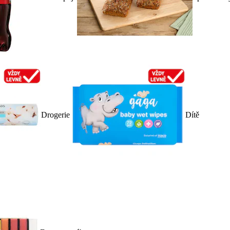
Drogerie
Dítě