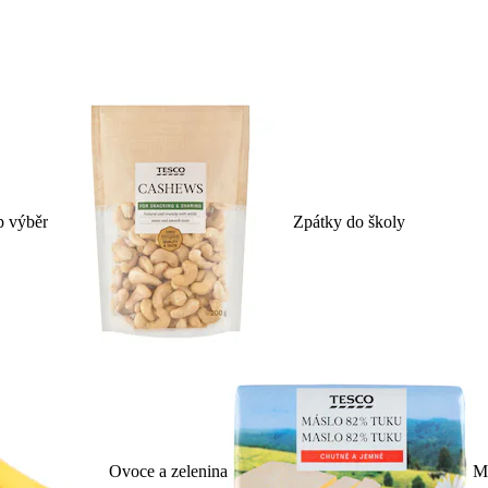
p výběr
Zpátky do školy
Ovoce a zelenina
Ml