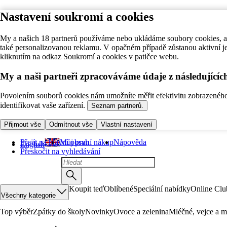
Nastavení soukromí a cookies
My a našich 18 partnerů používáme nebo ukládáme soubory cookies, ab
také personalizovanou reklamu. V opačném případě zůstanou aktivní j
kliknutím na odkaz Soukromí a cookies v patičce webu.
My a naši partneři zpracováváme údaje z následující
Povolením souborů cookies nám umožníte měřit efektivitu zobrazeného o
identifikovat vaše zařízení.
Seznam partnerů.
Přijmout vše
Odmítnout vše
Vlastní nastavení
Přejít na hlavní obsah
Můj první nákup
Nápověda
English
Přeskočit na vyhledávání
Koupit teď
Oblíbené
Speciální nabídky
Online Clu
Všechny kategorie
Top výběr
Zpátky do školy
Novinky
Ovoce a zelenina
Mléčné, vejce a m