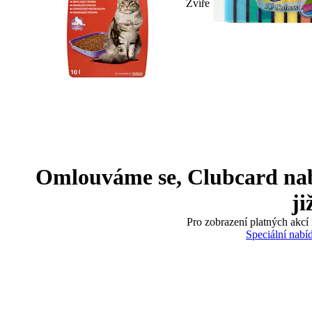
Zvíře
Omlouváme se, Clubcard nabíd
ji
Pro zobrazení platných akcí 
Speciální nabí