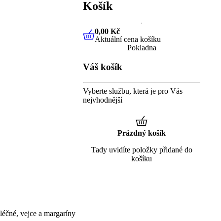
Košík
0,00 Kč
Aktuální cena košíku
0,00 Kč
Aktuální cena košíku
Pokladna
Váš košík
Vyberte službu, která je pro Vás
nejvhodnější
Prázdný košík
Tady uvidíte položky přidané do
košíku
éčné, vejce a margaríny