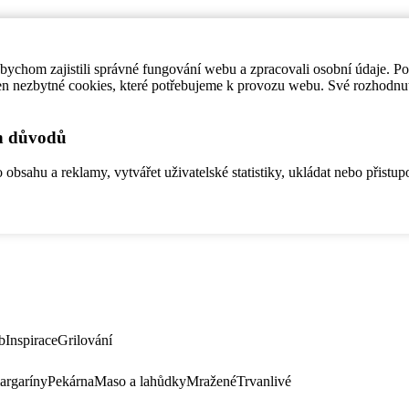
ychom zajistili správné fungování webu a zpracovali osobní údaje. P
en nezbytné cookies, které potřebujeme k provozu webu. Své rozhodnu
ch důvodů
bsahu a reklamy, vytvářet uživatelské statistiky, ukládat nebo přistup
b
Inspirace
Grilování
argaríny
Pekárna
Maso a lahůdky
Mražené
Trvanlivé