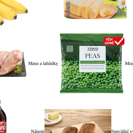
Maso a lahůdky
Mra
Nápoje
Speciální v