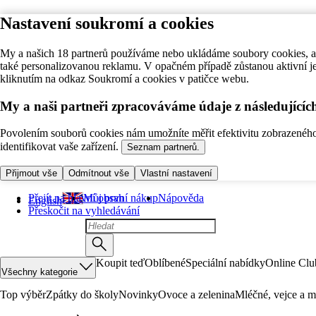
Nastavení soukromí a cookies
My a našich 18 partnerů používáme nebo ukládáme soubory cookies, ab
také personalizovanou reklamu. V opačném případě zůstanou aktivní j
kliknutím na odkaz Soukromí a cookies v patičce webu.
My a naši partneři zpracováváme údaje z následující
Povolením souborů cookies nám umožníte měřit efektivitu zobrazeného o
identifikovat vaše zařízení.
Seznam partnerů.
Přijmout vše
Odmítnout vše
Vlastní nastavení
Přejít na hlavní obsah
Můj první nákup
Nápověda
English
Přeskočit na vyhledávání
Koupit teď
Oblíbené
Speciální nabídky
Online Clu
Všechny kategorie
Top výběr
Zpátky do školy
Novinky
Ovoce a zelenina
Mléčné, vejce a m