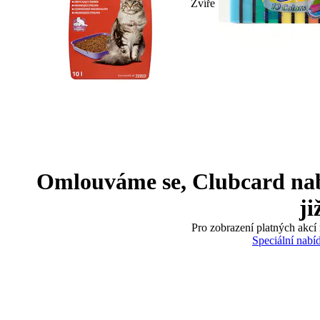
Zvíře
Omlouváme se, Clubcard nabíd
ji
Pro zobrazení platných akcí 
Speciální nabí