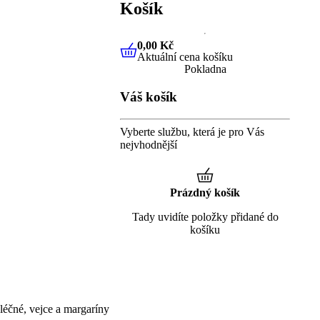
Košík
0,00 Kč
Aktuální cena košíku
0,00 Kč
Aktuální cena košíku
Pokladna
Váš košík
Vyberte službu, která je pro Vás
nejvhodnější
Prázdný košík
Tady uvidíte položky přidané do
košíku
éčné, vejce a margaríny