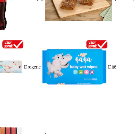
Drogerie
Dítě