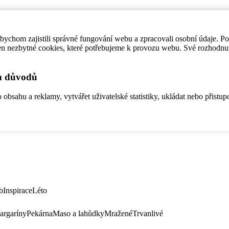
ychom zajistili správné fungování webu a zpracovali osobní údaje. P
en nezbytné cookies, které potřebujeme k provozu webu. Své rozhodnu
ch důvodů
bsahu a reklamy, vytvářet uživatelské statistiky, ukládat nebo přistup
b
Inspirace
Léto
argaríny
Pekárna
Maso a lahůdky
Mražené
Trvanlivé