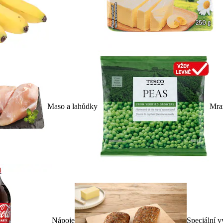
Maso a lahůdky
Mra
Nápoje
Speciální v