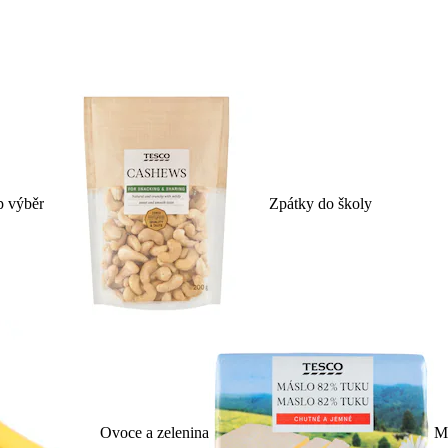
p výběr
Zpátky do školy
Ovoce a zelenina
Ml