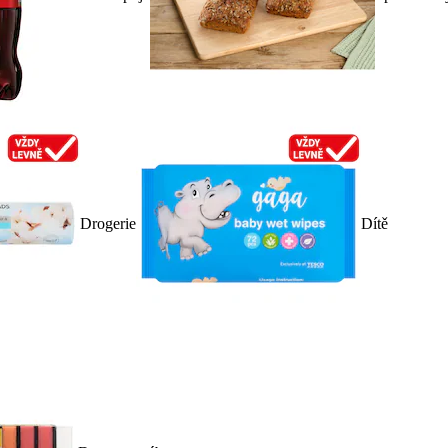
Drogerie
Dítě