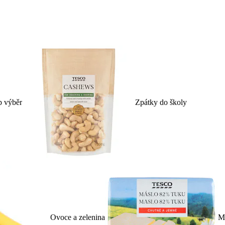
p výběr
Zpátky do školy
Ovoce a zelenina
Ml