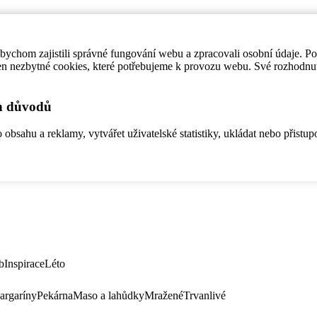
ychom zajistili správné fungování webu a zpracovali osobní údaje. P
en nezbytné cookies, které potřebujeme k provozu webu. Své rozhodnu
ch důvodů
bsahu a reklamy, vytvářet uživatelské statistiky, ukládat nebo přistup
b
Inspirace
Léto
argaríny
Pekárna
Maso a lahůdky
Mražené
Trvanlivé