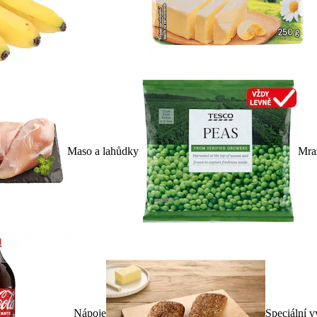
Maso a lahůdky
Mra
Nápoje
Speciální v