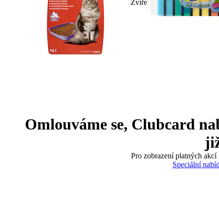
Zvíře
Omlouváme se, Clubcard nabíd
ji
Pro zobrazení platných akcí 
Speciální nabí