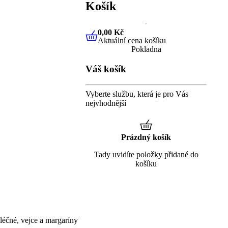
Košík
0,00 Kč
Aktuální cena košíku
0,00 Kč
Aktuální cena košíku
Pokladna
Váš košík
Vyberte službu, která je pro Vás
nejvhodnější
Prázdný košík
Tady uvidíte položky přidané do
košíku
éčné, vejce a margaríny