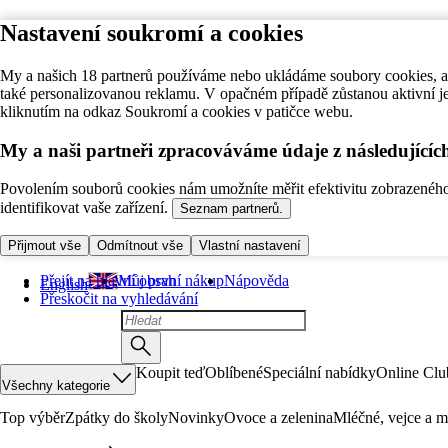
Nastavení soukromí a cookies
My a našich 18 partnerů používáme nebo ukládáme soubory cookies, ab
také personalizovanou reklamu. V opačném případě zůstanou aktivní j
kliknutím na odkaz Soukromí a cookies v patičce webu.
My a naši partneři zpracováváme údaje z následující
Povolením souborů cookies nám umožníte měřit efektivitu zobrazeného o
identifikovat vaše zařízení.
Seznam partnerů.
Přijmout vše
Odmítnout vše
Vlastní nastavení
Přejít na hlavní obsah
Můj první nákup
Nápověda
English
Přeskočit na vyhledávání
Koupit teď
Oblíbené
Speciální nabídky
Online Clu
Všechny kategorie
Top výběr
Zpátky do školy
Novinky
Ovoce a zelenina
Mléčné, vejce a m