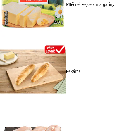
Mléčné, vejce a margaríny
Pekárna