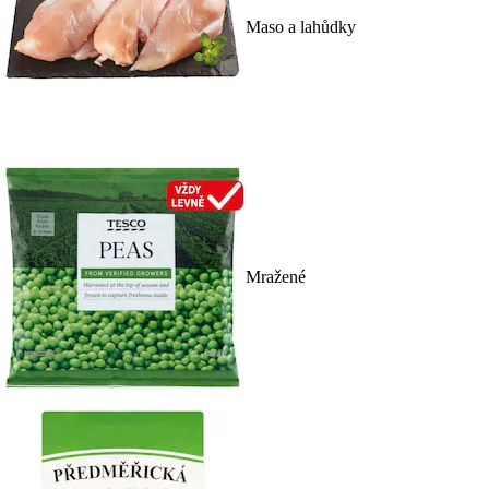
Maso a lahůdky
Mražené