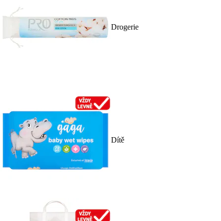
Drogerie
Dítě