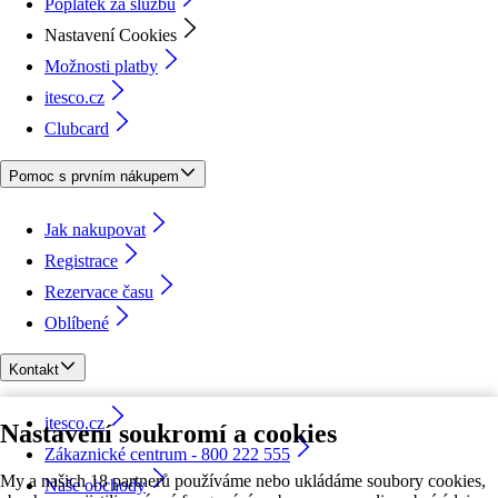
Poplatek za službu
Nastavení Cookies
Možnosti platby
itesco.cz
Clubcard
Pomoc s prvním nákupem
Jak nakupovat
Registrace
Rezervace času
Oblíbené
Kontakt
itesco.cz
Nastavení soukromí a cookies
Zákaznické centrum - 800 222 555
My a našich 18 partnerů používáme nebo ukládáme soubory cookies,
Naše obchody