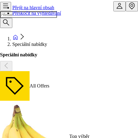
Přejít na hlavní obsah
Přeskočit na vyhledávání
Speciální nabídky
Speciální nabídky
All Offers
Top výběr