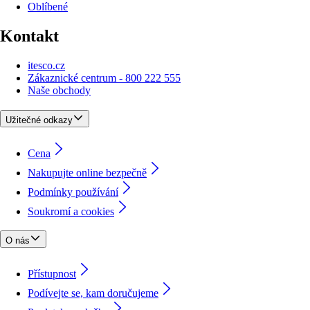
Oblíbené
Kontakt
itesco.cz
Zákaznické centrum - 800 222 555
Naše obchody
Užitečné odkazy
Cena
Nakupujte online bezpečně
Podmínky používání
Soukromí a cookies
O nás
Přístupnost
Podívejte se, kam doručujeme