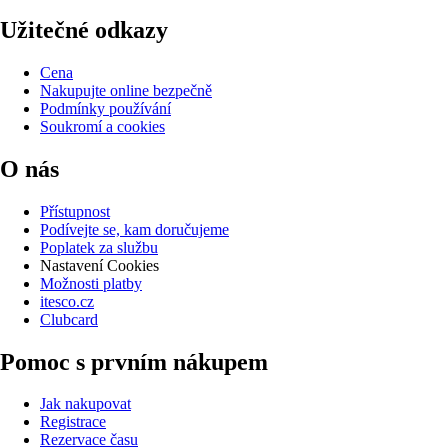
Užitečné odkazy
Cena
Nakupujte online bezpečně
Podmínky používání
Soukromí a cookies
O nás
Přístupnost
Podívejte se, kam doručujeme
Poplatek za službu
Nastavení Cookies
Možnosti platby
itesco.cz
Clubcard
Pomoc s prvním nákupem
Jak nakupovat
Registrace
Rezervace času