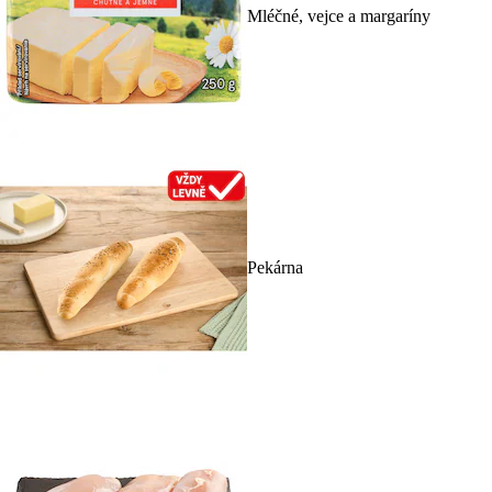
Mléčné, vejce a margaríny
Pekárna