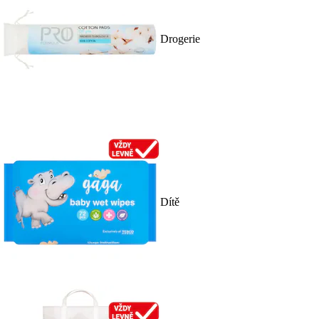
Drogerie
Dítě