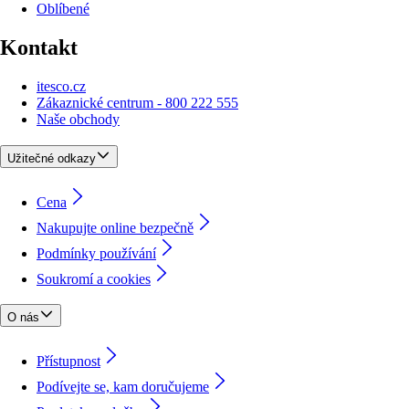
Oblíbené
Kontakt
itesco.cz
Zákaznické centrum - 800 222 555
Naše obchody
Užitečné odkazy
Cena
Nakupujte online bezpečně
Podmínky používání
Soukromí a cookies
O nás
Přístupnost
Podívejte se, kam doručujeme