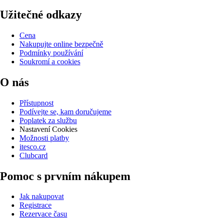
Užitečné odkazy
Cena
Nakupujte online bezpečně
Podmínky používání
Soukromí a cookies
O nás
Přístupnost
Podívejte se, kam doručujeme
Poplatek za službu
Nastavení Cookies
Možnosti platby
itesco.cz
Clubcard
Pomoc s prvním nákupem
Jak nakupovat
Registrace
Rezervace času