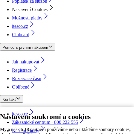
Poplatek za službu
Nastavení Cookies
Možnosti platby
itesco.cz
Clubcard
Pomoc s prvním nákupem
Jak nakupovat
Registrace
Rezervace času
Oblíbené
Kontakt
itesco.cz
Nastavení soukromí a cookies
Zákaznické centrum - 800 222 555
My a našich 18 partnerů používáme nebo ukládáme soubory cookies,
Naše obchody