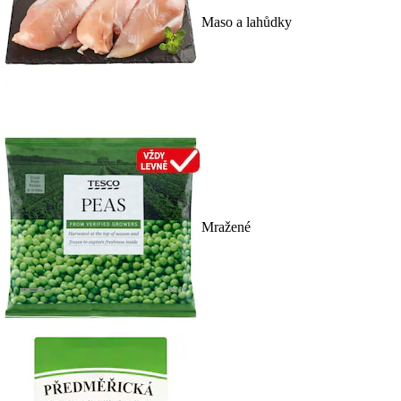
Maso a lahůdky
Mražené