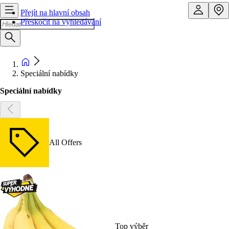
Přejít na hlavní obsah
Přeskočit na vyhledávání
Speciální nabídky
Speciální nabídky
All Offers
Top výběr