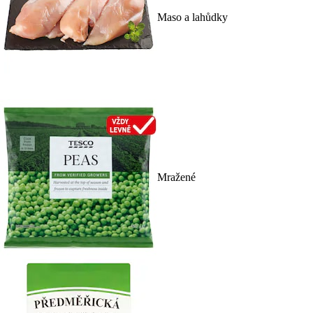
Maso a lahůdky
Mražené