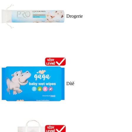
Drogerie
Dítě