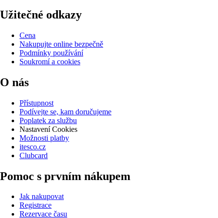
Užitečné odkazy
Cena
Nakupujte online bezpečně
Podmínky používání
Soukromí a cookies
O nás
Přístupnost
Podívejte se, kam doručujeme
Poplatek za službu
Nastavení Cookies
Možnosti platby
itesco.cz
Clubcard
Pomoc s prvním nákupem
Jak nakupovat
Registrace
Rezervace času