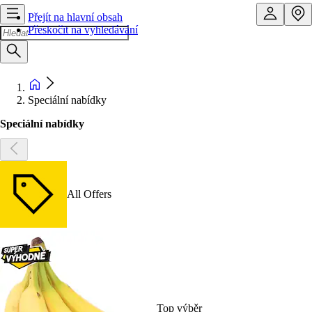
Přejít na hlavní obsah
Přeskočit na vyhledávání
Speciální nabídky
Speciální nabídky
All Offers
Top výběr