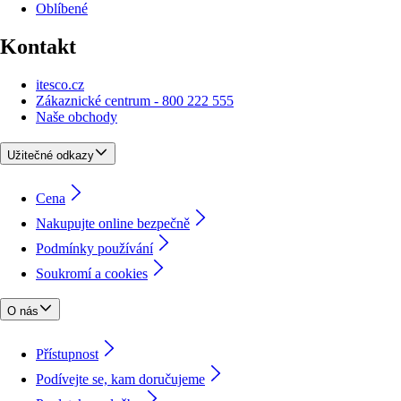
Oblíbené
Kontakt
itesco.cz
Zákaznické centrum - 800 222 555
Naše obchody
Užitečné odkazy
Cena
Nakupujte online bezpečně
Podmínky používání
Soukromí a cookies
O nás
Přístupnost
Podívejte se, kam doručujeme