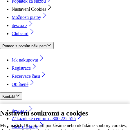
Poplatek za službu
Nastavení Cookies
Možnosti platby
itesco.cz
Clubcard
Pomoc s prvním nákupem
Jak nakupovat
Registrace
Rezervace času
Oblíbené
Kontakt
itesco.cz
Nastavení soukromí a cookies
Zákaznické centrum - 800 222 555
My a našich 18 partnerů používáme nebo ukládáme soubory cookies,
Naše obchody