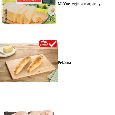
Mléčné, vejce a margaríny
Pekárna