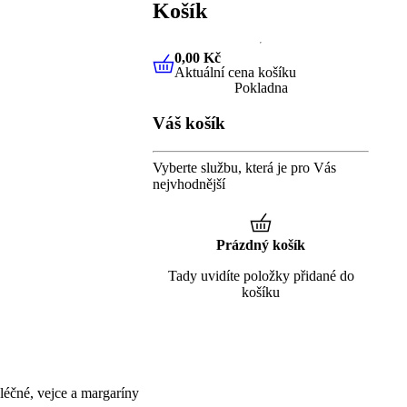
Košík
0,00 Kč
Aktuální cena košíku
0,00 Kč
Aktuální cena košíku
Pokladna
Váš košík
Vyberte službu, která je pro Vás
nejvhodnější
Prázdný košík
Tady uvidíte položky přidané do
košíku
éčné, vejce a margaríny