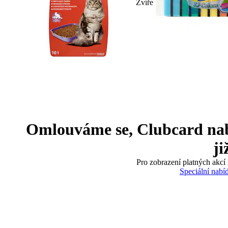
Zvíře
Omlouváme se, Clubcard nabíd
ji
Pro zobrazení platných akcí 
Speciální nabí