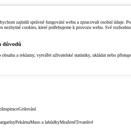
ychom zajistili správné fungování webu a zpracovali osobní údaje. P
en nezbytné cookies, které potřebujeme k provozu webu. Své rozhodnu
ch důvodů
bsahu a reklamy, vytvářet uživatelské statistiky, ukládat nebo přistup
b
Inspirace
Grilování
argaríny
Pekárna
Maso a lahůdky
Mražené
Trvanlivé