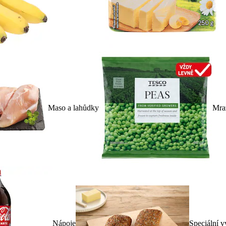
Maso a lahůdky
Mra
Nápoje
Speciální v