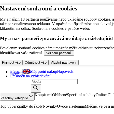
Nastavení soukromí a cookies
My a našich 18 partnerů používáme nebo ukládáme soubory cookies, ab
také personalizovanou reklamu. V opačném případě zůstanou aktivní j
kliknutím na odkaz Soukromí a cookies v patičce webu.
My a naši partneři zpracováváme údaje z následující
Povolením souborů cookies nám umožníte měřit efektivitu zobrazeného o
identifikovat vaše zařízení.
Seznam partnerů.
Přijmout vše
Odmítnout vše
Vlastní nastavení
Přejít na hlavní obsah
Můj první nákup
Nápověda
English
Přeskočit na vyhledávání
Koupit teď
Oblíbené
Speciální nabídky
Online Clu
Všechny kategorie
Top výběr
Zpátky do školy
Novinky
Ovoce a zelenina
Mléčné, vejce a m