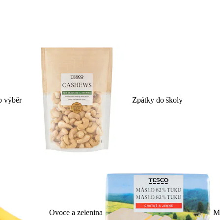
p výběr
Zpátky do školy
Ovoce a zelenina
Ml