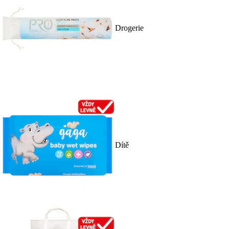
Drogerie
Dítě