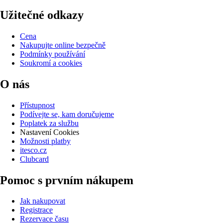
Užitečné odkazy
Cena
Nakupujte online bezpečně
Podmínky používání
Soukromí a cookies
O nás
Přístupnost
Podívejte se, kam doručujeme
Poplatek za službu
Nastavení Cookies
Možnosti platby
itesco.cz
Clubcard
Pomoc s prvním nákupem
Jak nakupovat
Registrace
Rezervace času