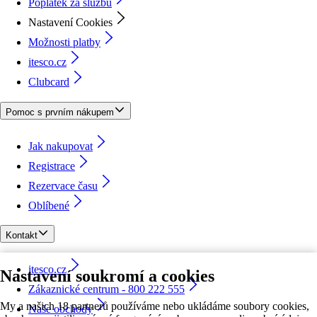
Poplatek za službu
Nastavení Cookies
Možnosti platby
itesco.cz
Clubcard
Pomoc s prvním nákupem
Jak nakupovat
Registrace
Rezervace času
Oblíbené
Kontakt
itesco.cz
Nastavení soukromí a cookies
Zákaznické centrum - 800 222 555
My a našich 18 partnerů používáme nebo ukládáme soubory cookies,
Naše obchody