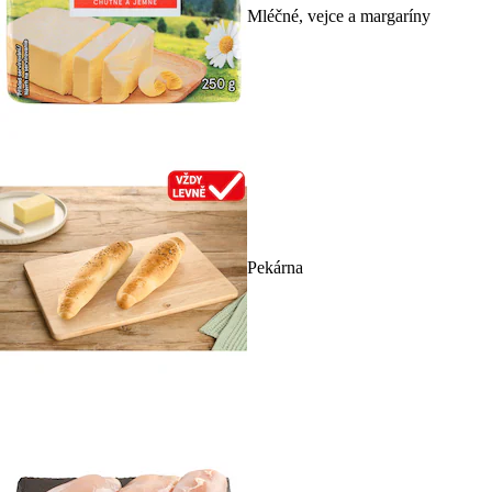
Mléčné, vejce a margaríny
Pekárna