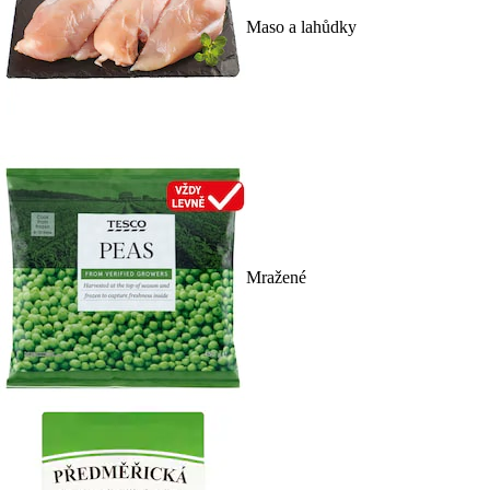
Maso a lahůdky
Mražené