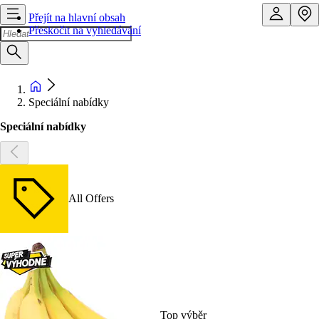
Přejít na hlavní obsah
Přeskočit na vyhledávání
Speciální nabídky
Speciální nabídky
All Offers
Top výběr