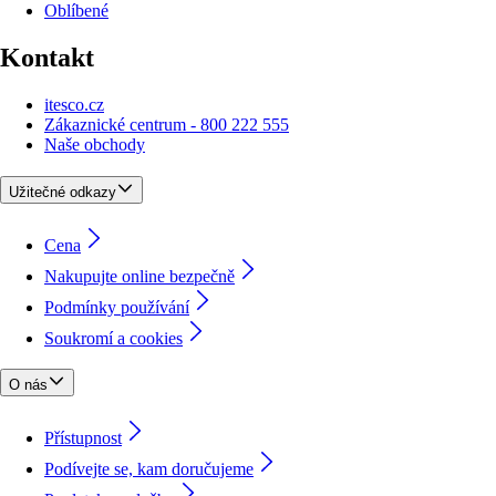
Oblíbené
Kontakt
itesco.cz
Zákaznické centrum - 800 222 555
Naše obchody
Užitečné odkazy
Cena
Nakupujte online bezpečně
Podmínky používání
Soukromí a cookies
O nás
Přístupnost
Podívejte se, kam doručujeme