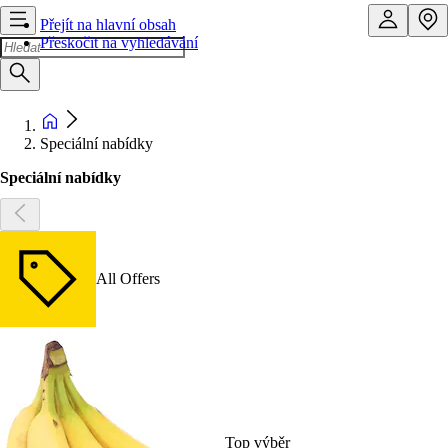
Přejít na hlavní obsah
Přeskočit na vyhledávání
Speciální nabídky
Speciální nabídky
All Offers
Top výběr