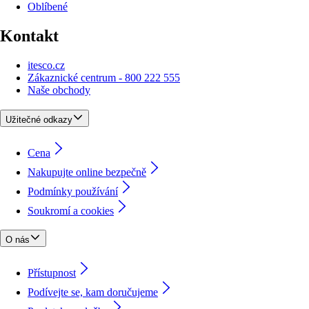
Oblíbené
Kontakt
itesco.cz
Zákaznické centrum - 800 222 555
Naše obchody
Užitečné odkazy
Cena
Nakupujte online bezpečně
Podmínky používání
Soukromí a cookies
O nás
Přístupnost
Podívejte se, kam doručujeme