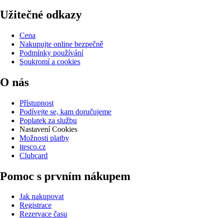
Užitečné odkazy
Cena
Nakupujte online bezpečně
Podmínky používání
Soukromí a cookies
O nás
Přístupnost
Podívejte se, kam doručujeme
Poplatek za službu
Nastavení Cookies
Možnosti platby
itesco.cz
Clubcard
Pomoc s prvním nákupem
Jak nakupovat
Registrace
Rezervace času