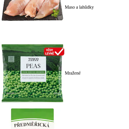
Maso a lahůdky
Mražené