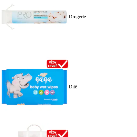
Drogerie
Dítě