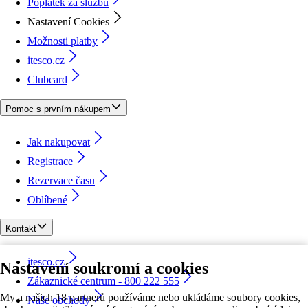
Poplatek za službu
Nastavení Cookies
Možnosti platby
itesco.cz
Clubcard
Pomoc s prvním nákupem
Jak nakupovat
Registrace
Rezervace času
Oblíbené
Kontakt
itesco.cz
Nastavení soukromí a cookies
Zákaznické centrum - 800 222 555
My a našich 18 partnerů používáme nebo ukládáme soubory cookies,
Naše obchody