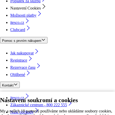
Poplatek za službu
Nastavení Cookies
Možnosti platby
itesco.cz
Clubcard
Pomoc s prvním nákupem
Jak nakupovat
Registrace
Rezervace času
Oblíbené
Kontakt
itesco.cz
Nastavení soukromí a cookies
Zákaznické centrum - 800 222 555
My a našich 18 partnerů používáme nebo ukládáme soubory cookies,
Naše obchody