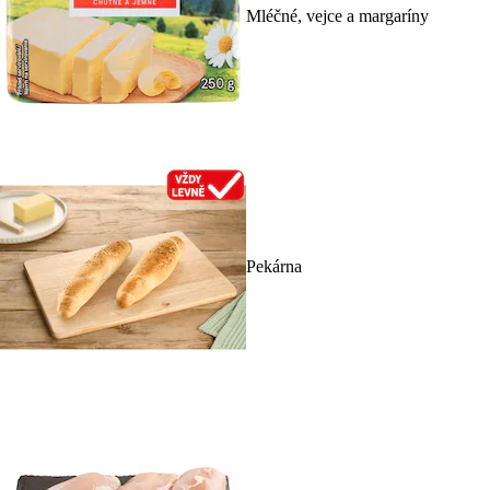
Mléčné, vejce a margaríny
Pekárna