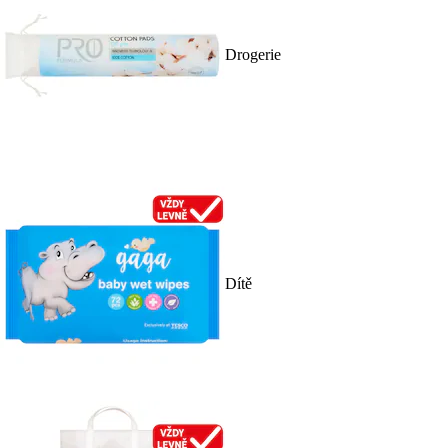
Drogerie
Dítě