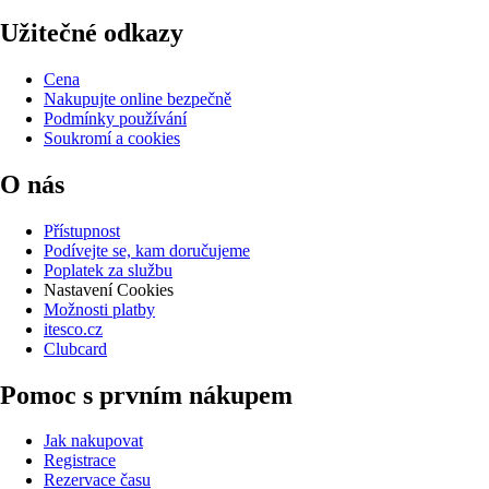
Užitečné odkazy
Cena
Nakupujte online bezpečně
Podmínky používání
Soukromí a cookies
O nás
Přístupnost
Podívejte se, kam doručujeme
Poplatek za službu
Nastavení Cookies
Možnosti platby
itesco.cz
Clubcard
Pomoc s prvním nákupem
Jak nakupovat
Registrace
Rezervace času