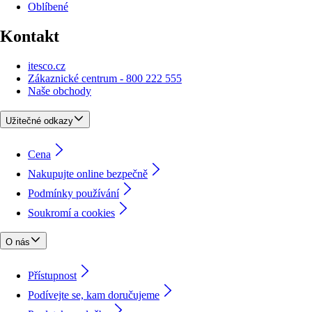
Oblíbené
Kontakt
itesco.cz
Zákaznické centrum - 800 222 555
Naše obchody
Užitečné odkazy
Cena
Nakupujte online bezpečně
Podmínky používání
Soukromí a cookies
O nás
Přístupnost
Podívejte se, kam doručujeme