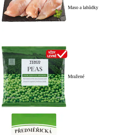
Maso a lahůdky
Mražené