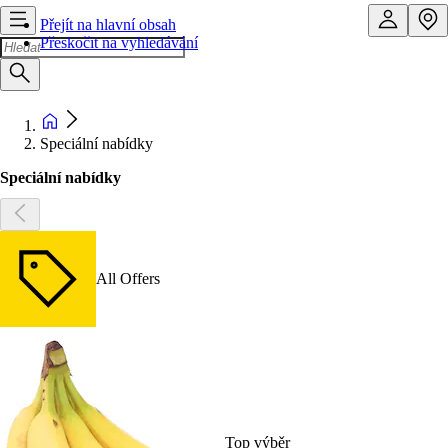
Přejít na hlavní obsah
Přeskočit na vyhledávání
Speciální nabídky
Speciální nabídky
All Offers
Top výběr