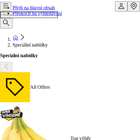
Přejít na hlavní obsah
Přeskočit na vyhledávání
Speciální nabídky
Speciální nabídky
All Offers
Top výběr