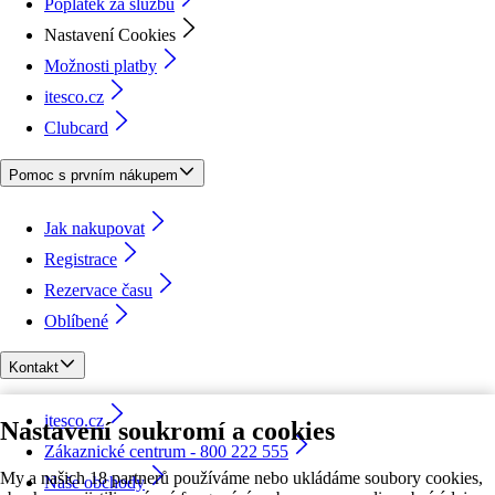
Poplatek za službu
Nastavení Cookies
Možnosti platby
itesco.cz
Clubcard
Pomoc s prvním nákupem
Jak nakupovat
Registrace
Rezervace času
Oblíbené
Kontakt
itesco.cz
Nastavení soukromí a cookies
Zákaznické centrum - 800 222 555
My a našich 18 partnerů používáme nebo ukládáme soubory cookies,
Naše obchody