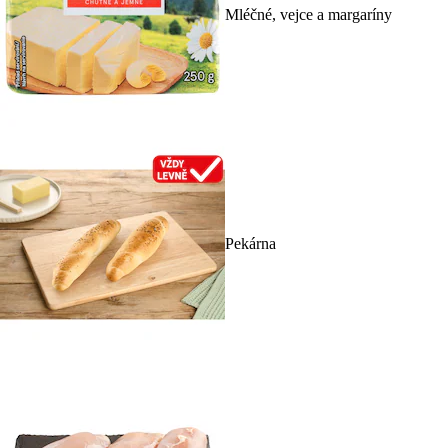
Mléčné, vejce a margaríny
Pekárna