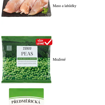
Maso a lahůdky
Mražené