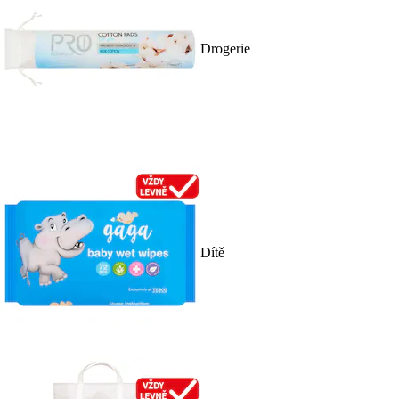
Drogerie
Dítě