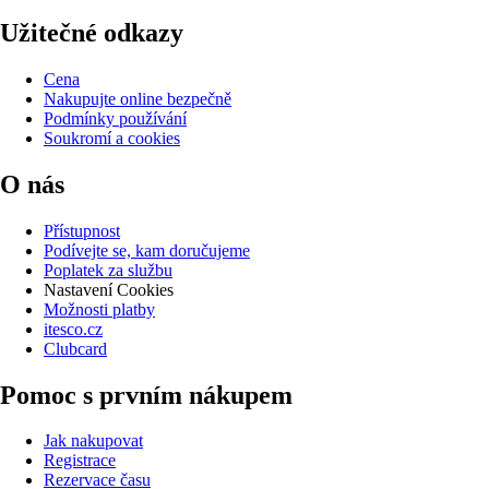
Užitečné odkazy
Cena
Nakupujte online bezpečně
Podmínky používání
Soukromí a cookies
O nás
Přístupnost
Podívejte se, kam doručujeme
Poplatek za službu
Nastavení Cookies
Možnosti platby
itesco.cz
Clubcard
Pomoc s prvním nákupem
Jak nakupovat
Registrace
Rezervace času