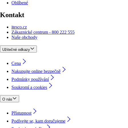
Oblíbené
Kontakt
itesco.cz
Zákaznické centrum - 800 222 555
Naše obchody
Užitečné odkazy
Cena
Nakupujte online bezpečně
Podmínky používání
Soukromí a cookies
O nás
Přístupnost
Podívejte se, kam doručujeme