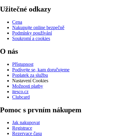
Užitečné odkazy
Cena
Nakupujte online bezpečně
Podmínky používání
Soukromí a cookies
O nás
Přístupnost
Podívejte se, kam doručujeme
Poplatek za službu
Nastavení Cookies
Možnosti platby
itesco.cz
Clubcard
Pomoc s prvním nákupem
Jak nakupovat
Registrace
Rezervace času