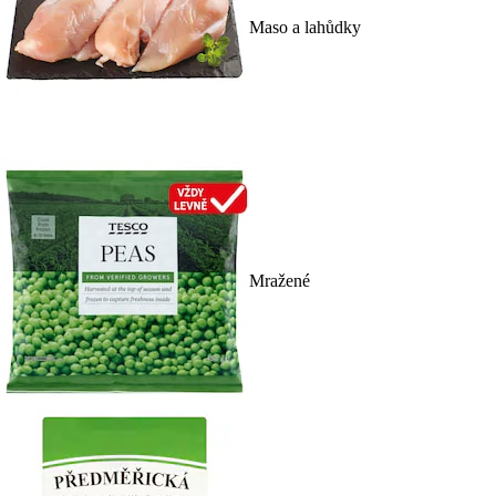
Maso a lahůdky
Mražené