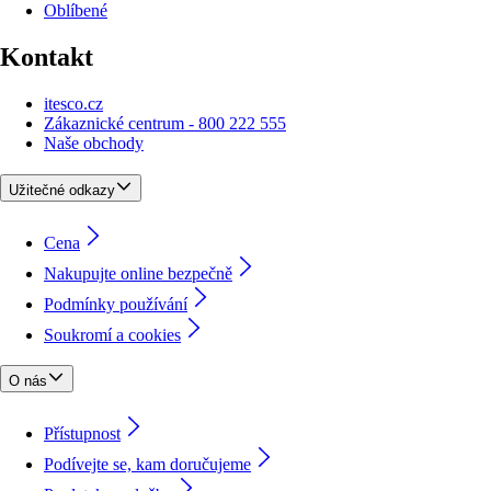
Oblíbené
Kontakt
itesco.cz
Zákaznické centrum - 800 222 555
Naše obchody
Užitečné odkazy
Cena
Nakupujte online bezpečně
Podmínky používání
Soukromí a cookies
O nás
Přístupnost
Podívejte se, kam doručujeme