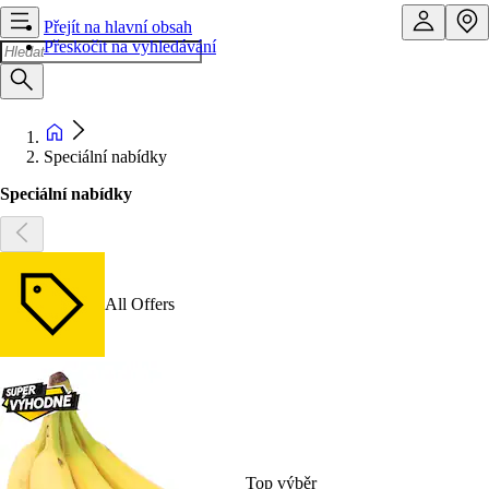
Přejít na hlavní obsah
Přeskočit na vyhledávání
Speciální nabídky
Speciální nabídky
All Offers
Top výběr