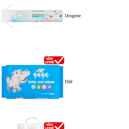
Drogerie
Dítě