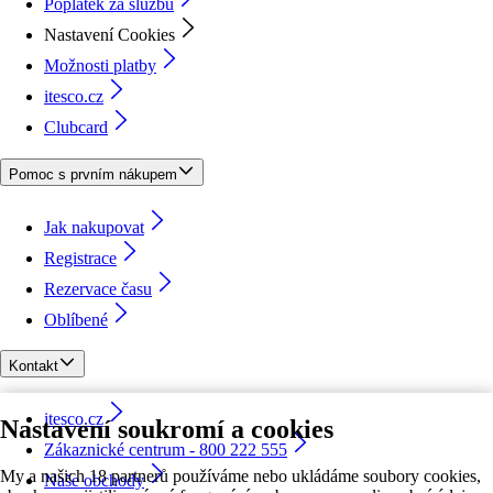
Poplatek za službu
Nastavení Cookies
Možnosti platby
itesco.cz
Clubcard
Pomoc s prvním nákupem
Jak nakupovat
Registrace
Rezervace času
Oblíbené
Kontakt
itesco.cz
Nastavení soukromí a cookies
Zákaznické centrum - 800 222 555
My a našich 18 partnerů používáme nebo ukládáme soubory cookies,
Naše obchody