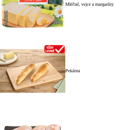
Mléčné, vejce a margaríny
Pekárna