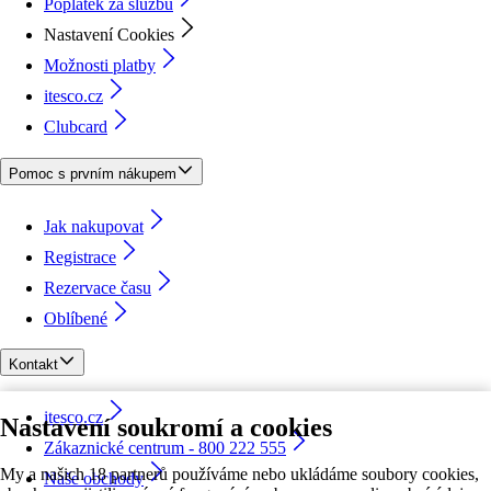
Poplatek za službu
Nastavení Cookies
Možnosti platby
itesco.cz
Clubcard
Pomoc s prvním nákupem
Jak nakupovat
Registrace
Rezervace času
Oblíbené
Kontakt
itesco.cz
Nastavení soukromí a cookies
Zákaznické centrum - 800 222 555
My a našich 18 partnerů používáme nebo ukládáme soubory cookies,
Naše obchody