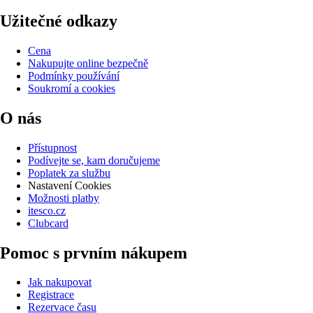
Užitečné odkazy
Cena
Nakupujte online bezpečně
Podmínky používání
Soukromí a cookies
O nás
Přístupnost
Podívejte se, kam doručujeme
Poplatek za službu
Nastavení Cookies
Možnosti platby
itesco.cz
Clubcard
Pomoc s prvním nákupem
Jak nakupovat
Registrace
Rezervace času