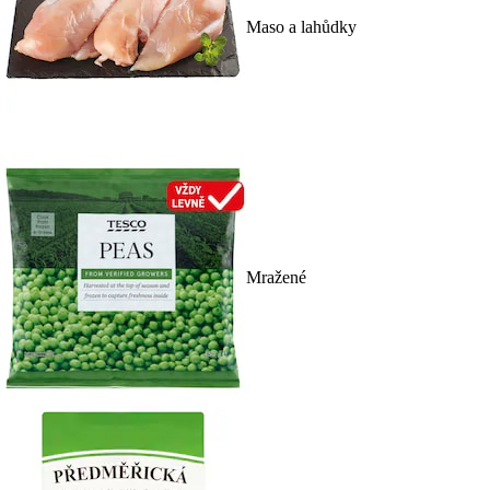
Maso a lahůdky
Mražené