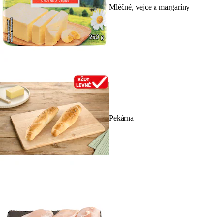
Mléčné, vejce a margaríny
Pekárna