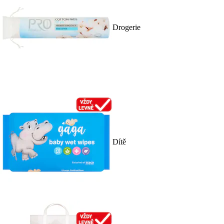
Drogerie
Dítě