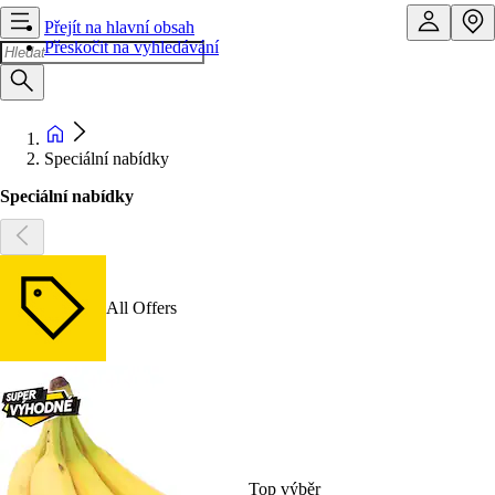
Přejít na hlavní obsah
Přeskočit na vyhledávání
Speciální nabídky
Speciální nabídky
All Offers
Top výběr