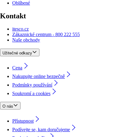
Oblíbené
Kontakt
itesco.cz
Zákaznické centrum - 800 222 555
Naše obchody
Užitečné odkazy
Cena
Nakupujte online bezpečně
Podmínky používání
Soukromí a cookies
O nás
Přístupnost
Podívejte se, kam doručujeme