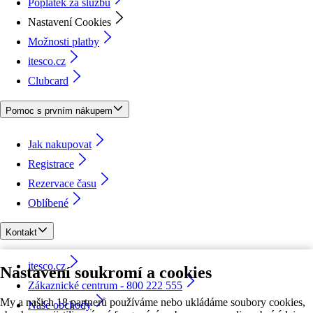
Poplatek za službu
Nastavení Cookies
Možnosti platby
itesco.cz
Clubcard
Pomoc s prvním nákupem
Jak nakupovat
Registrace
Rezervace času
Oblíbené
Kontakt
itesco.cz
Nastavení soukromí a cookies
Zákaznické centrum - 800 222 555
My a našich 18 partnerů používáme nebo ukládáme soubory cookies,
Naše obchody