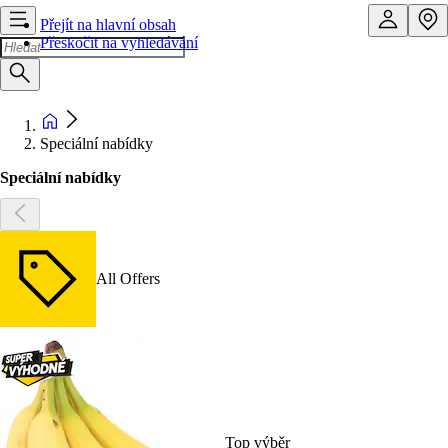
Přejít na hlavní obsah
Přeskočit na vyhledávání
Speciální nabídky
Speciální nabídky
All Offers
Top výběr