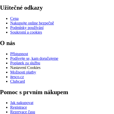
Užitečné odkazy
Cena
Nakupujte online bezpečně
Podmínky používání
Soukromí a cookies
O nás
Přístupnost
Podívejte se, kam doručujeme
Poplatek za službu
Nastavení Cookies
Možnosti platby
itesco.cz
Clubcard
Pomoc s prvním nákupem
Jak nakupovat
Registrace
Rezervace času