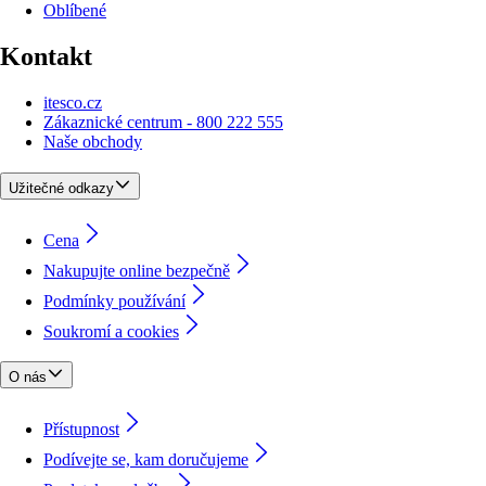
Oblíbené
Kontakt
itesco.cz
Zákaznické centrum - 800 222 555
Naše obchody
Užitečné odkazy
Cena
Nakupujte online bezpečně
Podmínky používání
Soukromí a cookies
O nás
Přístupnost
Podívejte se, kam doručujeme