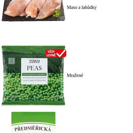
Maso a lahůdky
Mražené