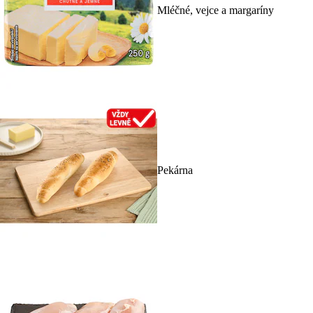
Mléčné, vejce a margaríny
Pekárna