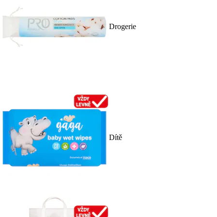
Drogerie
Dítě