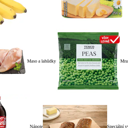
Maso a lahůdky
Mra
Nápoje
Speciální v