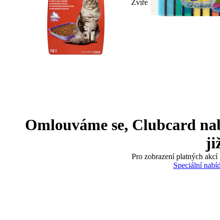
Zvíře
Omlouváme se, Clubcard nabíd
ji
Pro zobrazení platných akcí 
Speciální nabí