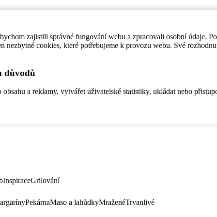
ychom zajistili správné fungování webu a zpracovali osobní údaje. P
en nezbytné cookies, které potřebujeme k provozu webu. Své rozhodnu
ch důvodů
bsahu a reklamy, vytvářet uživatelské statistiky, ukládat nebo přistup
b
Inspirace
Grilování
argaríny
Pekárna
Maso a lahůdky
Mražené
Trvanlivé