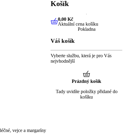
Košík
0,00 Kč
Aktuální cena košíku
0,00 Kč
Aktuální cena košíku
Pokladna
Váš košík
Vyberte službu, která je pro Vás
nejvhodnější
Prázdný košík
Tady uvidíte položky přidané do
košíku
éčné, vejce a margaríny