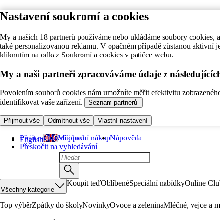
Nastavení soukromí a cookies
My a našich 18 partnerů používáme nebo ukládáme soubory cookies, ab
také personalizovanou reklamu. V opačném případě zůstanou aktivní j
kliknutím na odkaz Soukromí a cookies v patičce webu.
My a naši partneři zpracováváme údaje z následující
Povolením souborů cookies nám umožníte měřit efektivitu zobrazeného o
identifikovat vaše zařízení.
Seznam partnerů.
Přijmout vše
Odmítnout vše
Vlastní nastavení
Přejít na hlavní obsah
Můj první nákup
Nápověda
English
Přeskočit na vyhledávání
Koupit teď
Oblíbené
Speciální nabídky
Online Clu
Všechny kategorie
Top výběr
Zpátky do školy
Novinky
Ovoce a zelenina
Mléčné, vejce a m