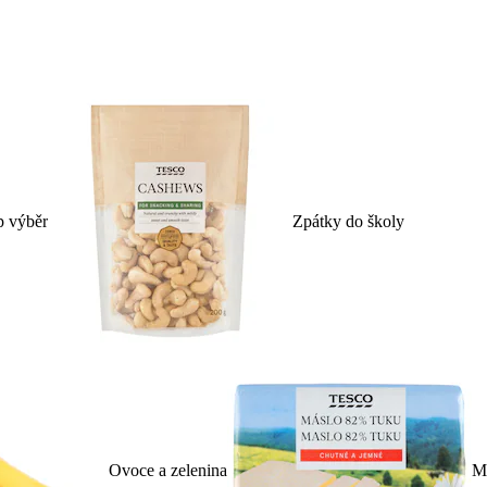
p výběr
Zpátky do školy
Ovoce a zelenina
Ml