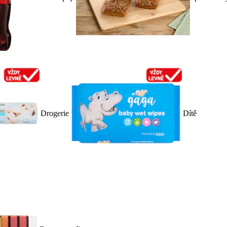
Drogerie
Dítě