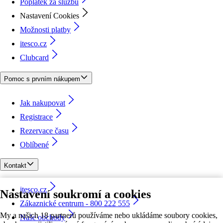
Poplatek za službu
Nastavení Cookies
Možnosti platby
itesco.cz
Clubcard
Pomoc s prvním nákupem
Jak nakupovat
Registrace
Rezervace času
Oblíbené
Kontakt
itesco.cz
Nastavení soukromí a cookies
Zákaznické centrum - 800 222 555
My a našich 18 partnerů používáme nebo ukládáme soubory cookies,
Naše obchody