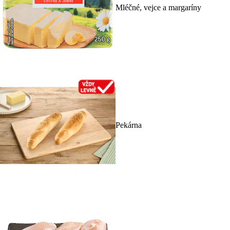
Mléčné, vejce a margaríny
Pekárna