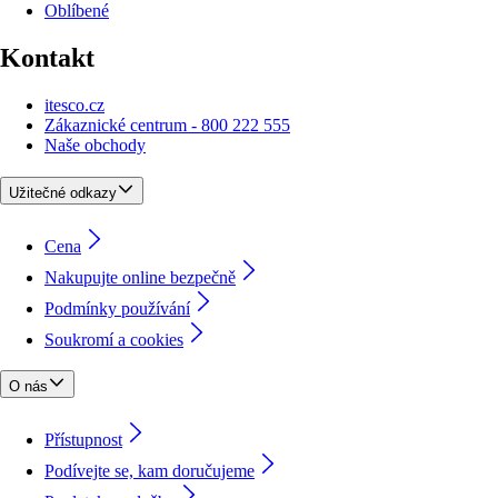
Oblíbené
Kontakt
itesco.cz
Zákaznické centrum - 800 222 555
Naše obchody
Užitečné odkazy
Cena
Nakupujte online bezpečně
Podmínky používání
Soukromí a cookies
O nás
Přístupnost
Podívejte se, kam doručujeme