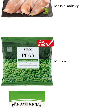
Maso a lahůdky
Mražené