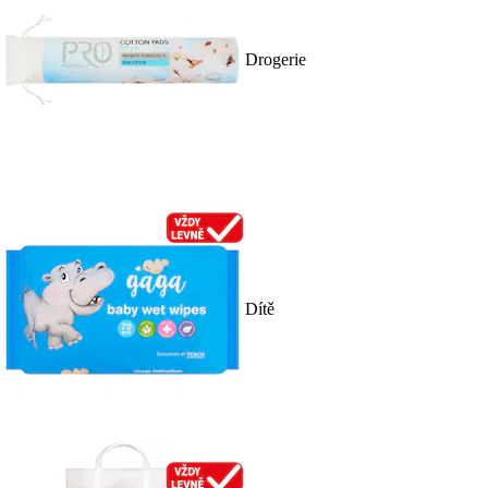
Drogerie
Dítě