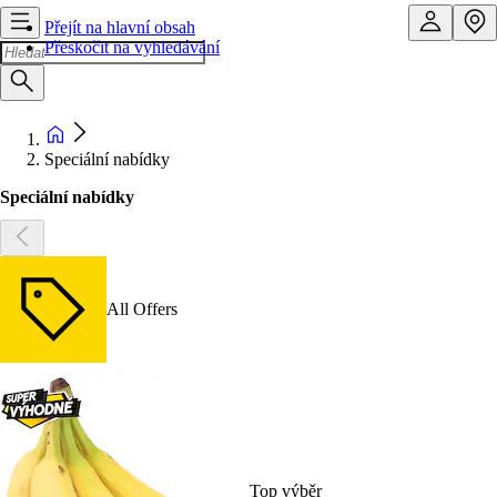
Přejít na hlavní obsah
Přeskočit na vyhledávání
Speciální nabídky
Speciální nabídky
All Offers
Top výběr