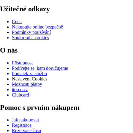
Užitečné odkazy
Cena
Nakupujte online bezpečně
Podmínky používání
Soukromí a cookies
O nás
Přístupnost
Podívejte se, kam doručujeme
Poplatek za službu
Nastavení Cookies
Možnosti platby
itesco.cz
Clubcard
Pomoc s prvním nákupem
Jak nakupovat
Registrace
Rezervace času