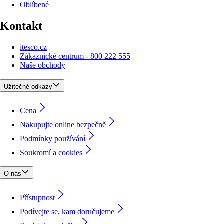
Oblíbené
Kontakt
itesco.cz
Zákaznické centrum - 800 222 555
Naše obchody
Užitečné odkazy
Cena
Nakupujte online bezpečně
Podmínky používání
Soukromí a cookies
O nás
Přístupnost
Podívejte se, kam doručujeme