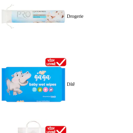
Drogerie
Dítě