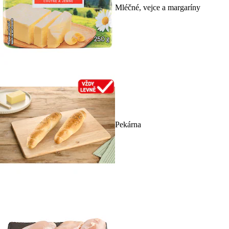
Mléčné, vejce a margaríny
Pekárna