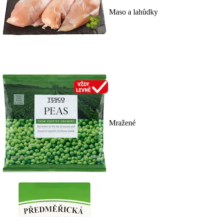
Maso a lahůdky
Mražené