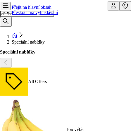
Přejít na hlavní obsah
Přeskočit na vyhledávání
Speciální nabídky
Speciální nabídky
All Offers
Top výběr