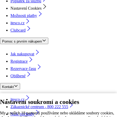
Poplatek za službu
Nastavení Cookies
Možnosti platby
itesco.cz
Clubcard
Pomoc s prvním nákupem
Jak nakupovat
Registrace
Rezervace času
Oblíbené
Kontakt
itesco.cz
Nastavení soukromí a cookies
Zákaznické centrum - 800 222 555
My a našich 18 partnerů používáme nebo ukládáme soubory cookies,
Naše obchody