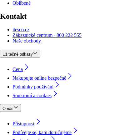
Oblíbené
Kontakt
itesco.cz
Zákaznické centrum - 800 222 555
Naše obchody
Užitečné odkazy
Cena
Nakupujte online bezpečně
Podmínky používání
Soukromí a cookies
O nás
Přístupnost
Podívejte se, kam doručujeme