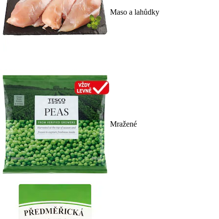
Maso a lahůdky
Mražené