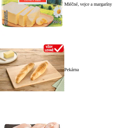
Mléčné, vejce a margaríny
Pekárna