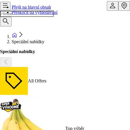
Přejít na hlavní obsah
Přeskočit na vyhledávání
Speciální nabídky
Speciální nabídky
All Offers
Top výběr