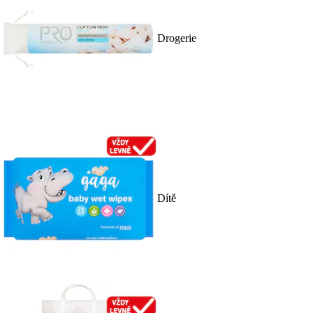
Drogerie
Dítě