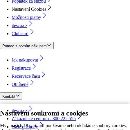
Poplatek za službu
Nastavení Cookies
Možnosti platby
itesco.cz
Clubcard
Pomoc s prvním nákupem
Jak nakupovat
Registrace
Rezervace času
Oblíbené
Kontakt
itesco.cz
Nastavení soukromí a cookies
Zákaznické centrum - 800 222 555
My a našich 18 partnerů používáme nebo ukládáme soubory cookies,
Naše obchody