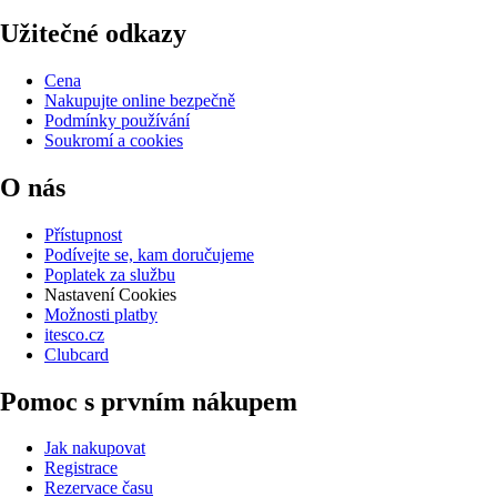
Užitečné odkazy
Cena
Nakupujte online bezpečně
Podmínky používání
Soukromí a cookies
O nás
Přístupnost
Podívejte se, kam doručujeme
Poplatek za službu
Nastavení Cookies
Možnosti platby
itesco.cz
Clubcard
Pomoc s prvním nákupem
Jak nakupovat
Registrace
Rezervace času