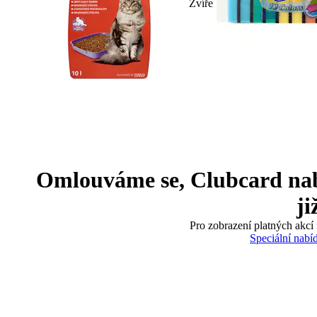
Zvíře
Omlouváme se, Clubcard nabíd
ji
Pro zobrazení platných akcí 
Speciální nabí