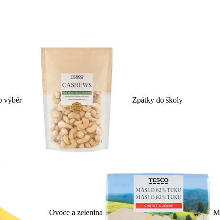
p výběr
Zpátky do školy
Ovoce a zelenina
Ml