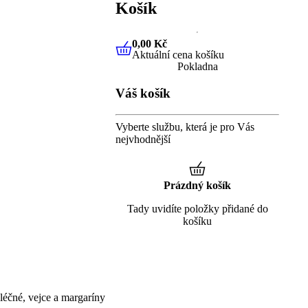
Košík
0,00 Kč
Aktuální cena košíku
0,00 Kč
Aktuální cena košíku
Pokladna
Váš košík
Vyberte službu, která je pro Vás
nejvhodnější
Prázdný košík
Tady uvidíte položky přidané do
košíku
éčné, vejce a margaríny