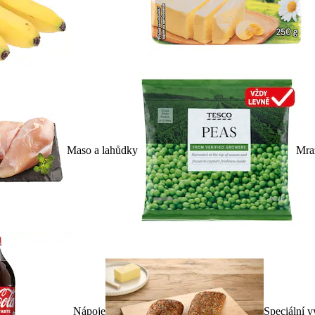
Maso a lahůdky
Mra
Nápoje
Speciální v