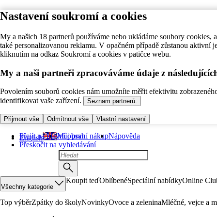
Nastavení soukromí a cookies
My a našich 18 partnerů používáme nebo ukládáme soubory cookies, ab
také personalizovanou reklamu. V opačném případě zůstanou aktivní j
kliknutím na odkaz Soukromí a cookies v patičce webu.
My a naši partneři zpracováváme údaje z následující
Povolením souborů cookies nám umožníte měřit efektivitu zobrazeného o
identifikovat vaše zařízení.
Seznam partnerů.
Přijmout vše
Odmítnout vše
Vlastní nastavení
Přejít na hlavní obsah
Můj první nákup
Nápověda
English
Přeskočit na vyhledávání
Koupit teď
Oblíbené
Speciální nabídky
Online Clu
Všechny kategorie
Top výběr
Zpátky do školy
Novinky
Ovoce a zelenina
Mléčné, vejce a m