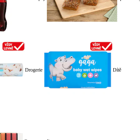
Drogerie
Dítě