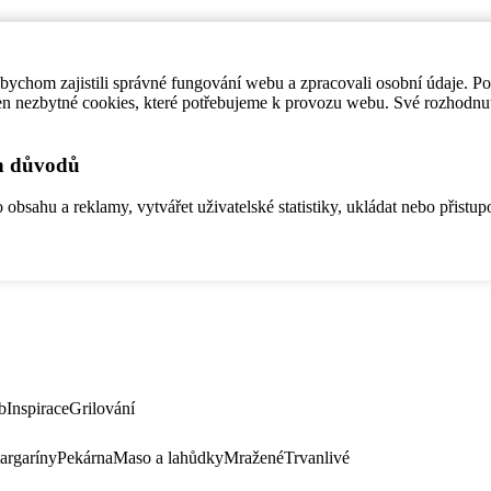
ychom zajistili správné fungování webu a zpracovali osobní údaje. P
en nezbytné cookies, které potřebujeme k provozu webu. Své rozhodnu
ch důvodů
bsahu a reklamy, vytvářet uživatelské statistiky, ukládat nebo přistup
b
Inspirace
Grilování
argaríny
Pekárna
Maso a lahůdky
Mražené
Trvanlivé