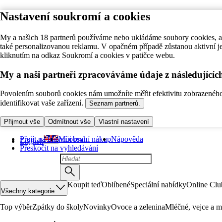
Nastavení soukromí a cookies
My a našich 18 partnerů používáme nebo ukládáme soubory cookies, ab
také personalizovanou reklamu. V opačném případě zůstanou aktivní j
kliknutím na odkaz Soukromí a cookies v patičce webu.
My a naši partneři zpracováváme údaje z následující
Povolením souborů cookies nám umožníte měřit efektivitu zobrazeného o
identifikovat vaše zařízení.
Seznam partnerů.
Přijmout vše
Odmítnout vše
Vlastní nastavení
Přejít na hlavní obsah
Můj první nákup
Nápověda
English
Přeskočit na vyhledávání
Koupit teď
Oblíbené
Speciální nabídky
Online Clu
Všechny kategorie
Top výběr
Zpátky do školy
Novinky
Ovoce a zelenina
Mléčné, vejce a m