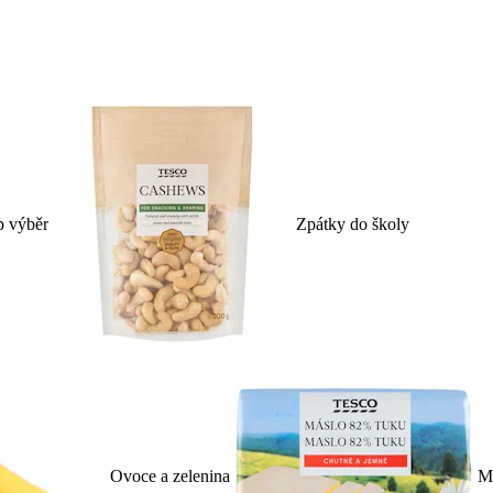
p výběr
Zpátky do školy
Ovoce a zelenina
Ml