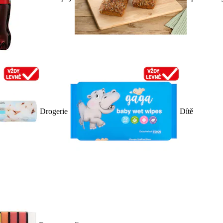
Drogerie
Dítě