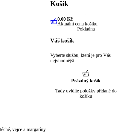
Košík
0,00 Kč
Aktuální cena košíku
0,00 Kč
Aktuální cena košíku
Pokladna
Váš košík
Vyberte službu, která je pro Vás
nejvhodnější
Prázdný košík
Tady uvidíte položky přidané do
košíku
éčné, vejce a margaríny