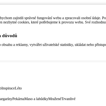
ychom zajistili správné fungování webu a zpracovali osobní údaje. P
en nezbytné cookies, které potřebujeme k provozu webu. Své rozhodnu
ch důvodů
bsahu a reklamy, vytvářet uživatelské statistiky, ukládat nebo přistup
b
Inspirace
Léto
argaríny
Pekárna
Maso a lahůdky
Mražené
Trvanlivé