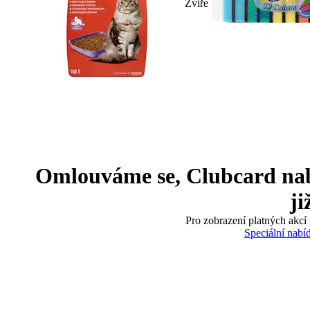
Zvíře
Omlouváme se, Clubcard nabíd
ji
Pro zobrazení platných akcí 
Speciální nabí