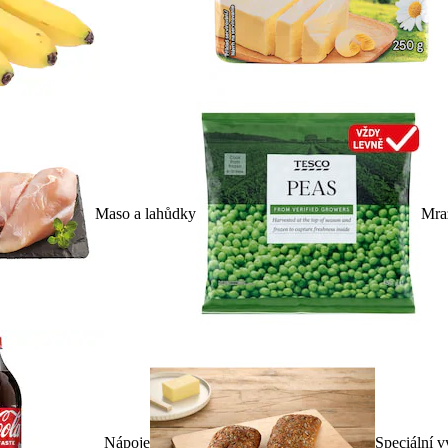
Maso a lahůdky
Mra
Nápoje
Speciální v