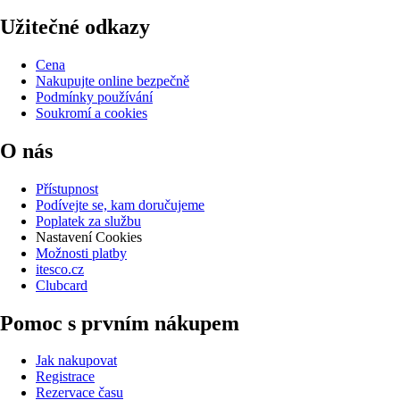
Užitečné odkazy
Cena
Nakupujte online bezpečně
Podmínky používání
Soukromí a cookies
O nás
Přístupnost
Podívejte se, kam doručujeme
Poplatek za službu
Nastavení Cookies
Možnosti platby
itesco.cz
Clubcard
Pomoc s prvním nákupem
Jak nakupovat
Registrace
Rezervace času