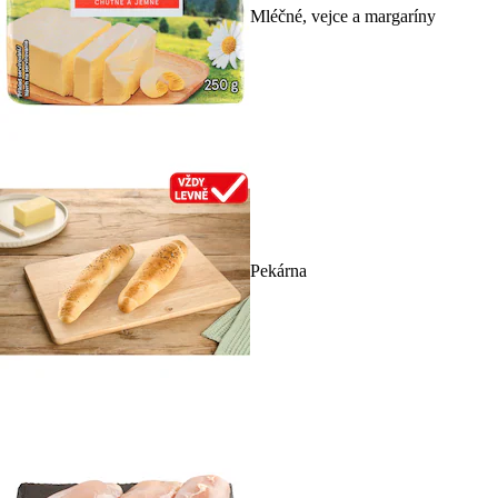
Mléčné, vejce a margaríny
Pekárna