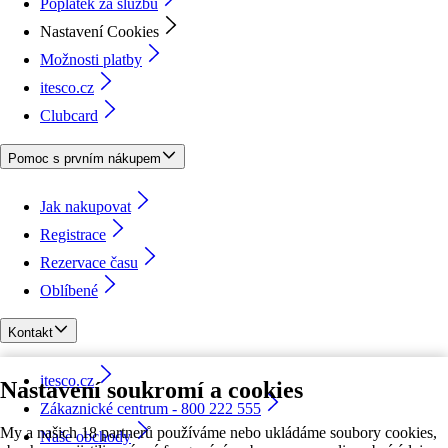
Poplatek za službu
Nastavení Cookies
Možnosti platby
itesco.cz
Clubcard
Pomoc s prvním nákupem
Jak nakupovat
Registrace
Rezervace času
Oblíbené
Kontakt
itesco.cz
Nastavení soukromí a cookies
Zákaznické centrum - 800 222 555
My a našich 18 partnerů používáme nebo ukládáme soubory cookies,
Naše obchody