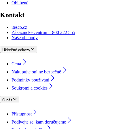
Oblíbené
Kontakt
itesco.cz
Zákaznické centrum - 800 222 555
Naše obchody
Užitečné odkazy
Cena
Nakupujte online bezpečně
Podmínky používání
Soukromí a cookies
O nás
Přístupnost
Podívejte se, kam doručujeme