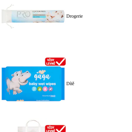
Drogerie
Dítě