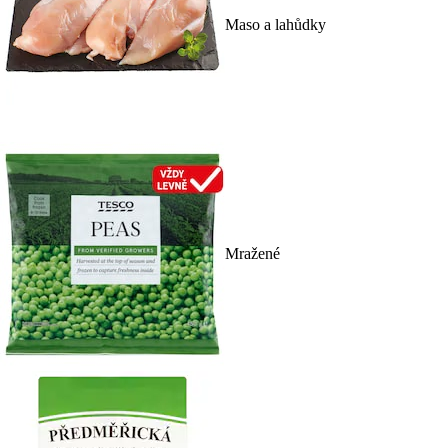
Maso a lahůdky
Mražené