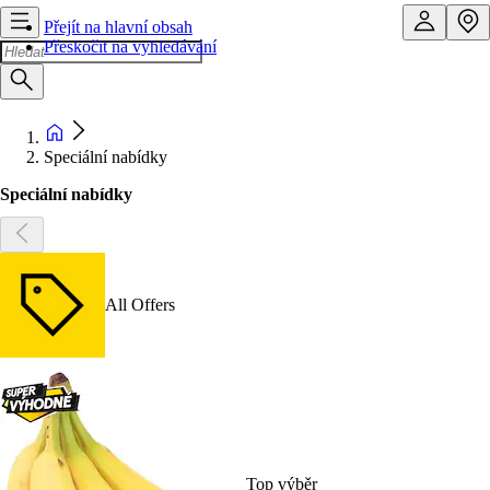
Přejít na hlavní obsah
Přeskočit na vyhledávání
Speciální nabídky
Speciální nabídky
All Offers
Top výběr