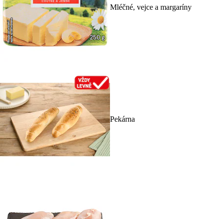
Mléčné, vejce a margaríny
Pekárna