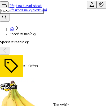
Přejít na hlavní obsah
Přeskočit na vyhledávání
Speciální nabídky
Speciální nabídky
All Offers
Top výběr