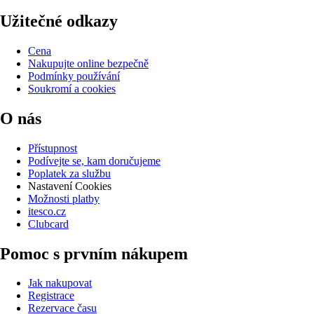
Užitečné odkazy
Cena
Nakupujte online bezpečně
Podmínky používání
Soukromí a cookies
O nás
Přístupnost
Podívejte se, kam doručujeme
Poplatek za službu
Nastavení Cookies
Možnosti platby
itesco.cz
Clubcard
Pomoc s prvním nákupem
Jak nakupovat
Registrace
Rezervace času