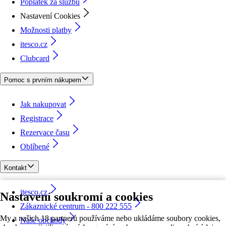
Poplatek za službu
Nastavení Cookies
Možnosti platby
itesco.cz
Clubcard
Pomoc s prvním nákupem
Jak nakupovat
Registrace
Rezervace času
Oblíbené
Kontakt
itesco.cz
Nastavení soukromí a cookies
Zákaznické centrum - 800 222 555
My a našich 18 partnerů používáme nebo ukládáme soubory cookies,
Naše obchody