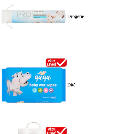
Drogerie
Dítě