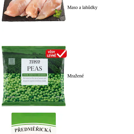
Maso a lahůdky
Mražené