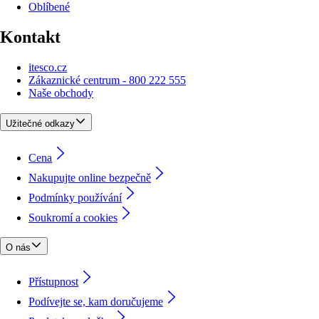
Oblíbené
Kontakt
itesco.cz
Zákaznické centrum - 800 222 555
Naše obchody
Užitečné odkazy
Cena
Nakupujte online bezpečně
Podmínky používání
Soukromí a cookies
O nás
Přístupnost
Podívejte se, kam doručujeme