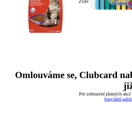
Zvíře
Omlouváme se, Clubcard nabíd
ji
Pro zobrazení platných akcí 
Speciální nabí