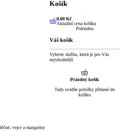
Košík
0,00 Kč
Aktuální cena košíku
0,00 Kč
Aktuální cena košíku
Pokladna
Váš košík
Vyberte službu, která je pro Vás
nejvhodnější
Prázdný košík
Tady uvidíte položky přidané do
košíku
éčné, vejce a margaríny