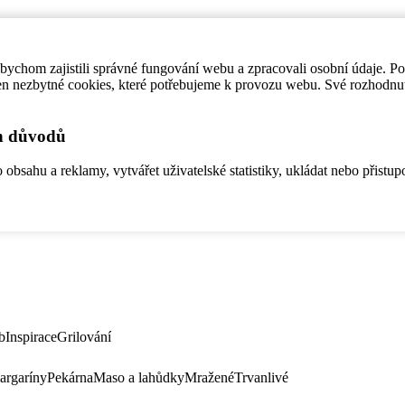
ychom zajistili správné fungování webu a zpracovali osobní údaje. P
en nezbytné cookies, které potřebujeme k provozu webu. Své rozhodnu
ch důvodů
bsahu a reklamy, vytvářet uživatelské statistiky, ukládat nebo přistup
b
Inspirace
Grilování
argaríny
Pekárna
Maso a lahůdky
Mražené
Trvanlivé