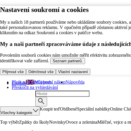
Nastavení soukromí a cookies
My a našich 18 partnerů používáme nebo ukládáme soubory cookies, ab
také personalizovanou reklamu. V opačném případě zůstanou aktivní j
kliknutím na odkaz Soukromí a cookies v patičce webu.
My a naši partneři zpracováváme údaje z následující
Povolením souborů cookies nám umožníte měřit efektivitu zobrazeného o
identifikovat vaše zařízení.
Seznam partnerů.
Přijmout vše
Odmítnout vše
Vlastní nastavení
Přejít na hlavní obsah
Můj první nákup
Nápověda
English
Přeskočit na vyhledávání
Koupit teď
Oblíbené
Speciální nabídky
Online Clu
Všechny kategorie
Top výběr
Zpátky do školy
Novinky
Ovoce a zelenina
Mléčné, vejce a m