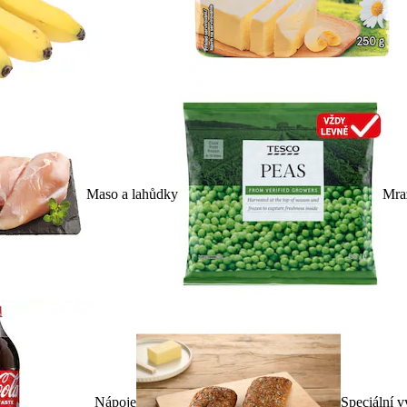
Maso a lahůdky
Mra
Nápoje
Speciální v