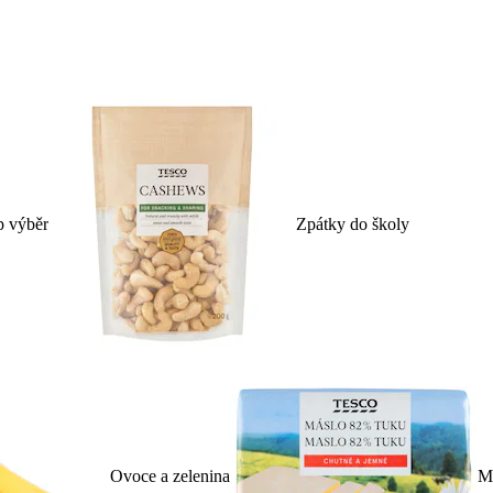
p výběr
Zpátky do školy
Ovoce a zelenina
Ml