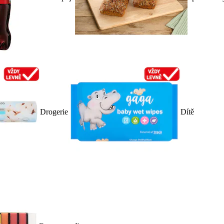
Drogerie
Dítě