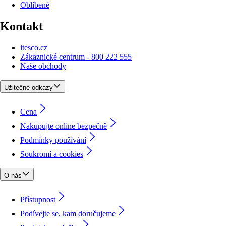
Oblíbené
Kontakt
itesco.cz
Zákaznické centrum - 800 222 555
Naše obchody
Užitečné odkazy
Cena
Nakupujte online bezpečně
Podmínky používání
Soukromí a cookies
O nás
Přístupnost
Podívejte se, kam doručujeme