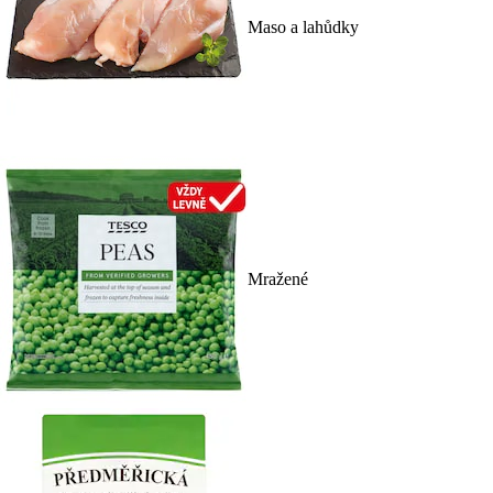
Maso a lahůdky
Mražené