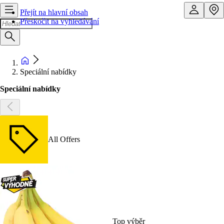
Přejít na hlavní obsah
Přeskočit na vyhledávání
Speciální nabídky
Speciální nabídky
All Offers
Top výběr