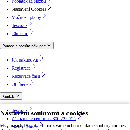
Poplatek za službu
Nastavení Cookies
Možnosti platby
itesco.cz
Clubcard
Pomoc s prvním nákupem
Jak nakupovat
Registrace
Rezervace času
Oblíbené
Kontakt
itesco.cz
Nastavení soukromí a cookies
Zákaznické centrum - 800 222 555
My a našich 18 partnerů používáme nebo ukládáme soubory cookies,
Naše obchody