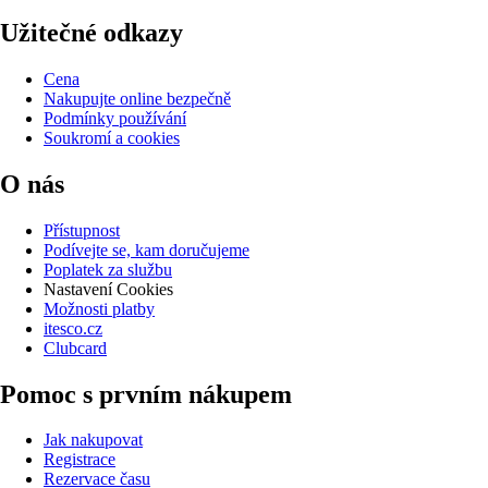
Užitečné odkazy
Cena
Nakupujte online bezpečně
Podmínky používání
Soukromí a cookies
O nás
Přístupnost
Podívejte se, kam doručujeme
Poplatek za službu
Nastavení Cookies
Možnosti platby
itesco.cz
Clubcard
Pomoc s prvním nákupem
Jak nakupovat
Registrace
Rezervace času