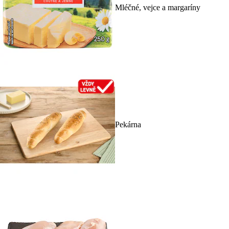
Mléčné, vejce a margaríny
Pekárna