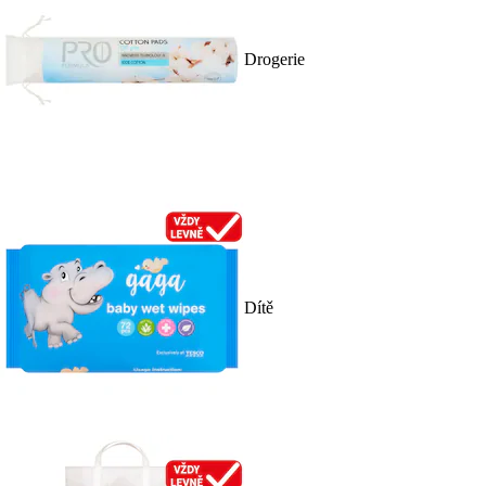
Drogerie
Dítě