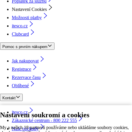
Poplatek za službu
Nastavení Cookies
Možnosti platby
itesco.cz
Clubcard
Pomoc s prvním nákupem
Jak nakupovat
Registrace
Rezervace času
Oblíbené
Kontakt
itesco.cz
Nastavení soukromí a cookies
Zákaznické centrum - 800 222 555
My a našich 18 partnerů používáme nebo ukládáme soubory cookies,
Naše obchody