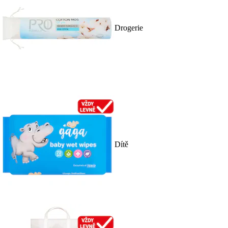
Drogerie
Dítě