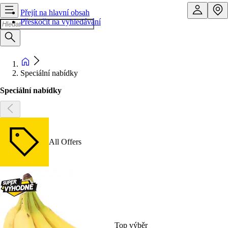
Přejít na hlavní obsah
Přeskočit na vyhledávání
Speciální nabídky
Speciální nabídky
All Offers
Top výběr