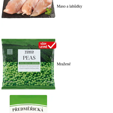
Maso a lahůdky
Mražené