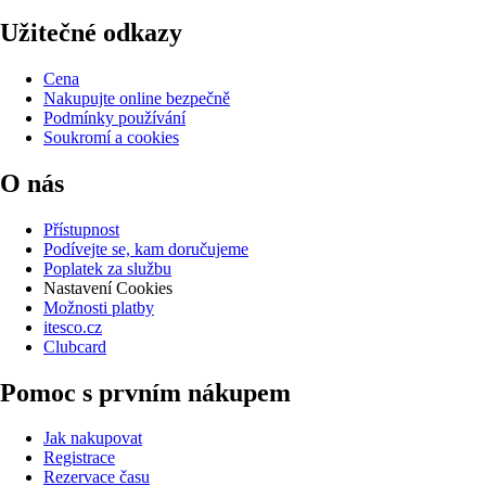
Užitečné odkazy
Cena
Nakupujte online bezpečně
Podmínky používání
Soukromí a cookies
O nás
Přístupnost
Podívejte se, kam doručujeme
Poplatek za službu
Nastavení Cookies
Možnosti platby
itesco.cz
Clubcard
Pomoc s prvním nákupem
Jak nakupovat
Registrace
Rezervace času