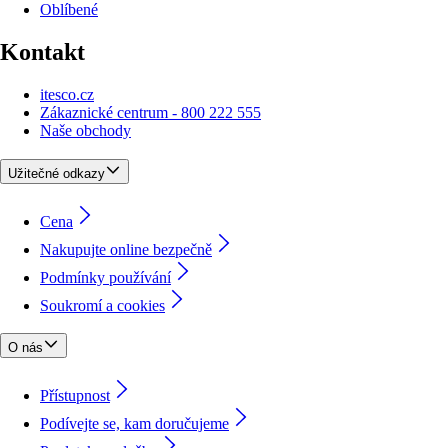
Oblíbené
Kontakt
itesco.cz
Zákaznické centrum - 800 222 555
Naše obchody
Užitečné odkazy
Cena
Nakupujte online bezpečně
Podmínky používání
Soukromí a cookies
O nás
Přístupnost
Podívejte se, kam doručujeme