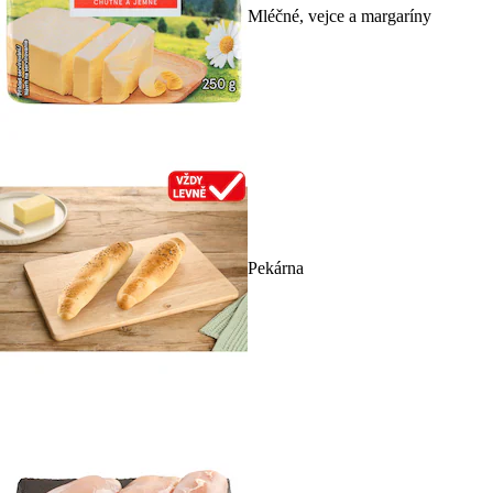
Mléčné, vejce a margaríny
Pekárna