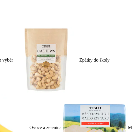
p výběr
Zpátky do školy
Ovoce a zelenina
Ml