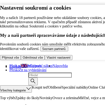
Nastavení soukromí a cookies
My a našich 18 partnerů používáme nebo ukládáme soubory cookies, ab
také personalizovanou reklamu. V opačném případě zůstanou aktivní j
kliknutím na odkaz Soukromí a cookies v patičce webu.
My a naši partneři zpracováváme údaje z následující
Povolením souborů cookies nám umožníte měřit efektivitu zobrazeného o
identifikovat vaše zařízení.
Seznam partnerů.
Přijmout vše
Odmítnout vše
Vlastní nastavení
Přejít na hlavní obsah
Můj první nákup
Nápověda
English
Přeskočit na vyhledávání
Koupit teď
Oblíbené
Speciální nabídky
Online Clu
Všechny kategorie
Top výběr
Zpátky do školy
Novinky
Ovoce a zelenina
Mléčné, vejce a m