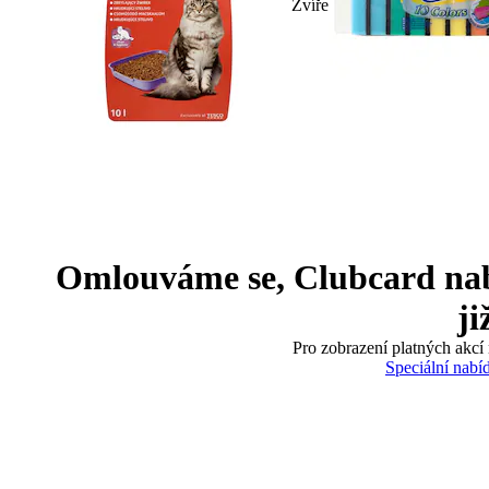
Zvíře
Omlouváme se, Clubcard nabíd
ji
Pro zobrazení platných akcí 
Speciální nabí