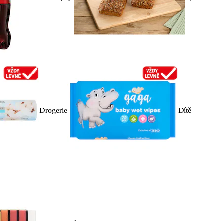
Drogerie
Dítě