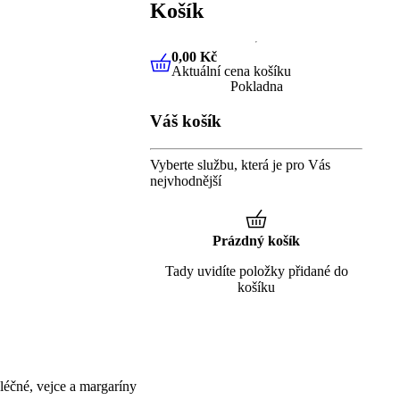
Košík
0,00 Kč
Aktuální cena košíku
0,00 Kč
Aktuální cena košíku
Pokladna
Váš košík
Vyberte službu, která je pro Vás
nejvhodnější
Prázdný košík
Tady uvidíte položky přidané do
košíku
éčné, vejce a margaríny