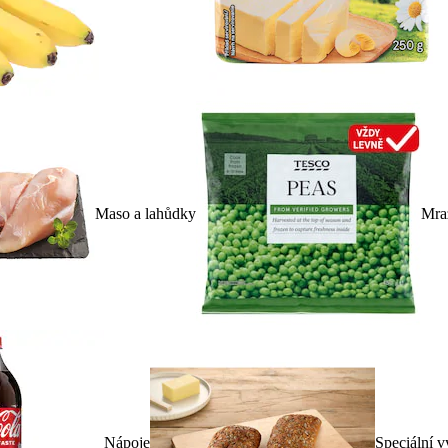
Maso a lahůdky
Mra
Nápoje
Speciální v