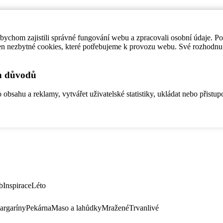
ychom zajistili správné fungování webu a zpracovali osobní údaje. P
en nezbytné cookies, které potřebujeme k provozu webu. Své rozhodnu
ch důvodů
bsahu a reklamy, vytvářet uživatelské statistiky, ukládat nebo přistup
b
Inspirace
Léto
argaríny
Pekárna
Maso a lahůdky
Mražené
Trvanlivé