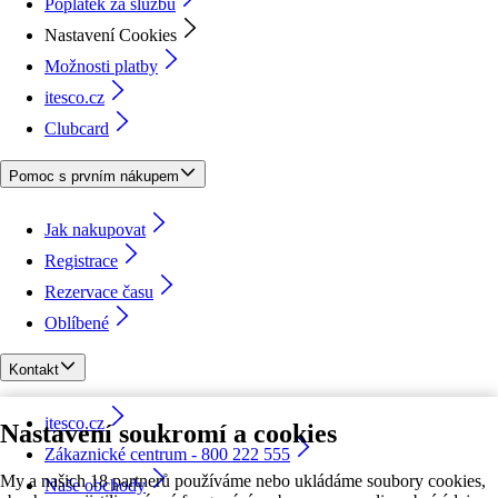
Poplatek za službu
Nastavení Cookies
Možnosti platby
itesco.cz
Clubcard
Pomoc s prvním nákupem
Jak nakupovat
Registrace
Rezervace času
Oblíbené
Kontakt
itesco.cz
Nastavení soukromí a cookies
Zákaznické centrum - 800 222 555
My a našich 18 partnerů používáme nebo ukládáme soubory cookies,
Naše obchody