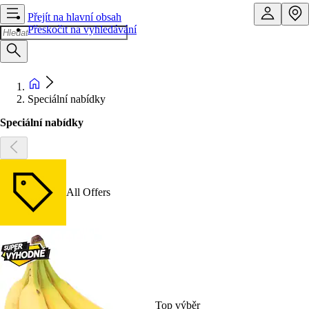
Přejít na hlavní obsah
Přeskočit na vyhledávání
Speciální nabídky
Speciální nabídky
All Offers
Top výběr