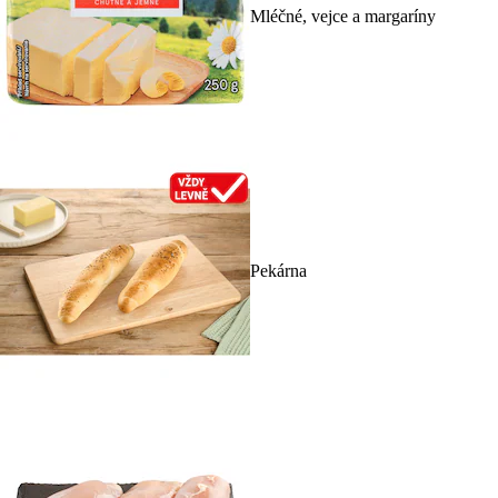
Mléčné, vejce a margaríny
Pekárna