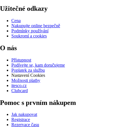
Užitečné odkazy
Cena
Nakupujte online bezpečně
Podmínky používání
Soukromí a cookies
O nás
Přístupnost
Podívejte se, kam doručujeme
Poplatek za službu
Nastavení Cookies
Možnosti platby
itesco.cz
Clubcard
Pomoc s prvním nákupem
Jak nakupovat
Registrace
Rezervace času