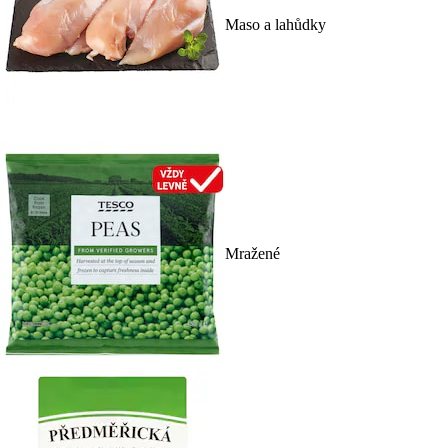
Maso a lahůdky
Mražené