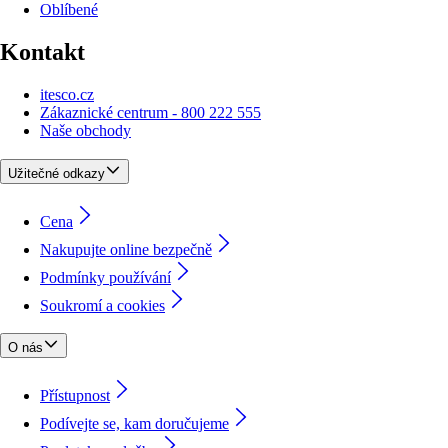
Oblíbené
Kontakt
itesco.cz
Zákaznické centrum - 800 222 555
Naše obchody
Užitečné odkazy
Cena
Nakupujte online bezpečně
Podmínky používání
Soukromí a cookies
O nás
Přístupnost
Podívejte se, kam doručujeme