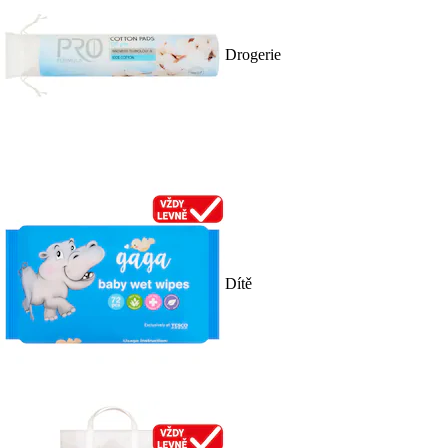
Drogerie
Dítě