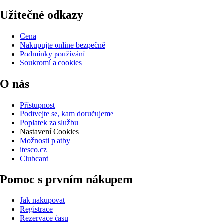
Užitečné odkazy
Cena
Nakupujte online bezpečně
Podmínky používání
Soukromí a cookies
O nás
Přístupnost
Podívejte se, kam doručujeme
Poplatek za službu
Nastavení Cookies
Možnosti platby
itesco.cz
Clubcard
Pomoc s prvním nákupem
Jak nakupovat
Registrace
Rezervace času