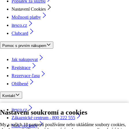
Poplatek za službu
Nastavení Cookies
Možnosti platby
itesco.cz
Clubcard
Pomoc s prvním nákupem
Jak nakupovat
Registrace
Rezervace času
Oblíbené
Kontakt
itesco.cz
Nastavení soukromí a cookies
Zákaznické centrum - 800 222 555
My a našich 18 partnerů používáme nebo ukládáme soubory cookies,
Naše obchody