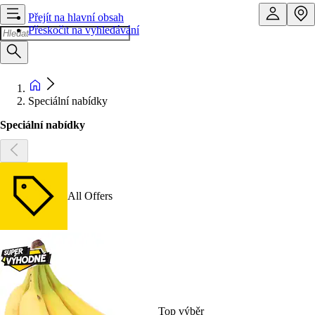
Přejít na hlavní obsah
Přeskočit na vyhledávání
Speciální nabídky
Speciální nabídky
All Offers
Top výběr