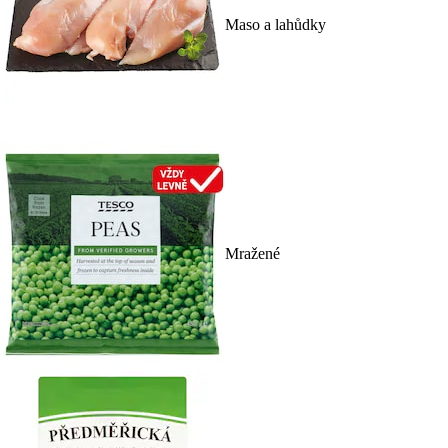
Maso a lahůdky
Mražené