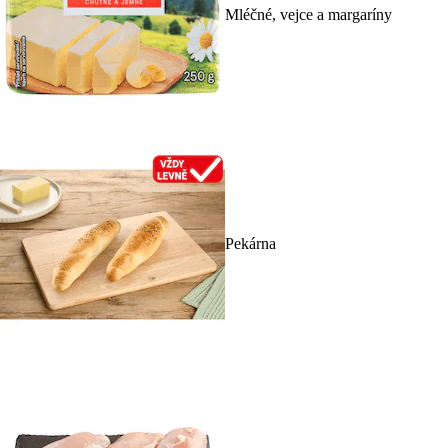
Mléčné, vejce a margaríny
Pekárna