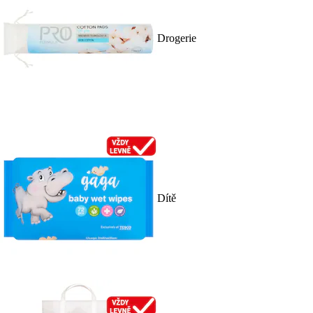
Drogerie
Dítě