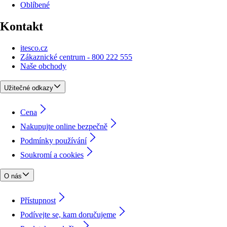
Oblíbené
Kontakt
itesco.cz
Zákaznické centrum - 800 222 555
Naše obchody
Užitečné odkazy
Cena
Nakupujte online bezpečně
Podmínky používání
Soukromí a cookies
O nás
Přístupnost
Podívejte se, kam doručujeme