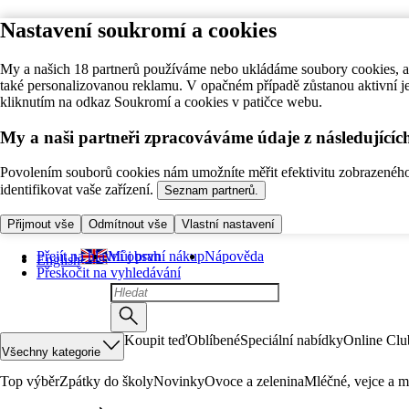
Nastavení soukromí a cookies
My a našich 18 partnerů používáme nebo ukládáme soubory cookies, ab
také personalizovanou reklamu. V opačném případě zůstanou aktivní j
kliknutím na odkaz Soukromí a cookies v patičce webu.
My a naši partneři zpracováváme údaje z následující
Povolením souborů cookies nám umožníte měřit efektivitu zobrazeného o
identifikovat vaše zařízení.
Seznam partnerů.
Přijmout vše
Odmítnout vše
Vlastní nastavení
Přejít na hlavní obsah
Můj první nákup
Nápověda
English
Přeskočit na vyhledávání
Koupit teď
Oblíbené
Speciální nabídky
Online Clu
Všechny kategorie
Top výběr
Zpátky do školy
Novinky
Ovoce a zelenina
Mléčné, vejce a m