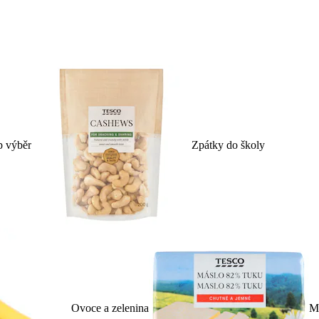
p výběr
Zpátky do školy
Ovoce a zelenina
Ml