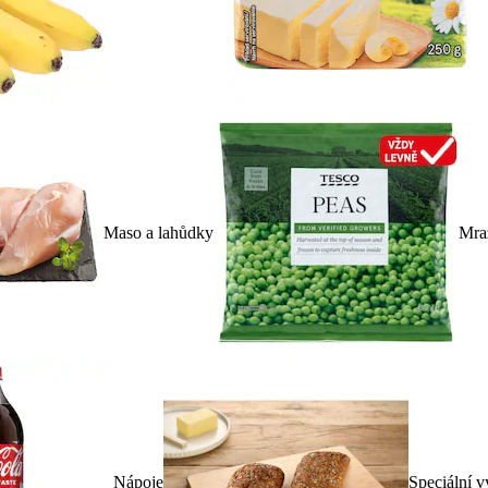
Maso a lahůdky
Mra
Nápoje
Speciální v