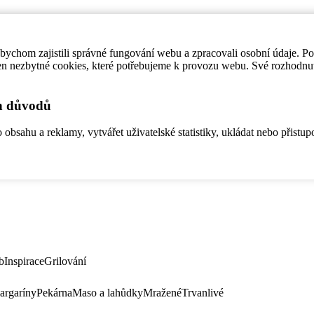
ychom zajistili správné fungování webu a zpracovali osobní údaje. P
en nezbytné cookies, které potřebujeme k provozu webu. Své rozhodnu
ch důvodů
bsahu a reklamy, vytvářet uživatelské statistiky, ukládat nebo přistup
b
Inspirace
Grilování
argaríny
Pekárna
Maso a lahůdky
Mražené
Trvanlivé