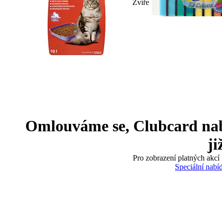
Zvíře
Omlouváme se, Clubcard nabíd
ji
Pro zobrazení platných akcí 
Speciální nabí