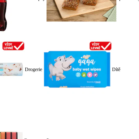
Drogerie
Dítě