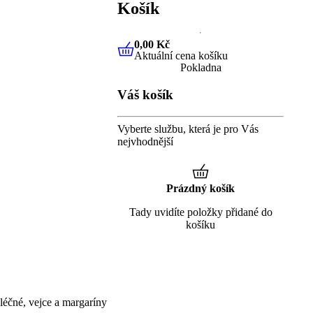
Košík
0,00 Kč
Aktuální cena košíku
0,00 Kč
Aktuální cena košíku
Pokladna
Váš košík
Vyberte službu, která je pro Vás
nejvhodnější
Prázdný košík
Tady uvidíte položky přidané do
košíku
éčné, vejce a margaríny