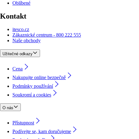
Oblíbené
Kontakt
itesco.cz
Zákaznické centrum - 800 222 555
Naše obchody
Užitečné odkazy
Cena
Nakupujte online bezpečně
Podmínky používání
Soukromí a cookies
O nás
Přístupnost
Podívejte se, kam doručujeme