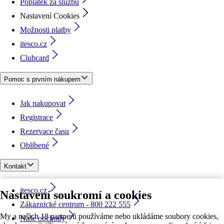
Poplatek za službu
Nastavení Cookies
Možnosti platby
itesco.cz
Clubcard
Pomoc s prvním nákupem
Jak nakupovat
Registrace
Rezervace času
Oblíbené
Kontakt
itesco.cz
Nastavení soukromí a cookies
Zákaznické centrum - 800 222 555
My a našich 18 partnerů používáme nebo ukládáme soubory cookies,
Naše obchody