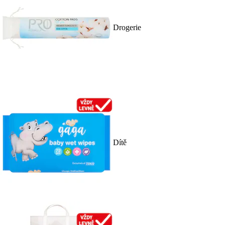
Drogerie
Dítě