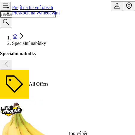
Přejít na hlavní obsah
Přeskočit na vyhledávání
Speciální nabídky
Speciální nabídky
All Offers
Top výběr