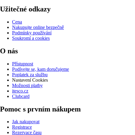
Užitečné odkazy
Cena
Nakupujte online bezpečně
Podmínky používání
Soukromí a cookies
O nás
Přístupnost
Podívejte se, kam doručujeme
Poplatek za službu
Nastavení Cookies
Možnosti platby
itesco.cz
Clubcard
Pomoc s prvním nákupem
Jak nakupovat
Registrace
Rezervace času