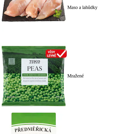
Maso a lahůdky
Mražené