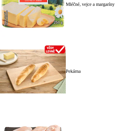
Mléčné, vejce a margaríny
Pekárna