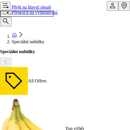
Přejít na hlavní obsah
Přeskočit na vyhledávání
Speciální nabídky
Speciální nabídky
All Offers
Top výběr