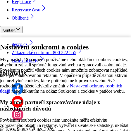
Registrace
Rezervace času
Oblíbené
Kontakt
itesco.cz
Nastavení soukromí a cookies
Zákaznické centrum - 800 222 555
My a našich 18 partnerů používáme nebo ukládáme soubory cookies,
Naše obchody
abychom zajistili správné fungování webu a zpracovali osobní údaje.
Povolením použití všech cookies nám umožníte zobrazovat například
followUs
také personalizovanou reklamu. V opačném případě zůstanou aktivní
jen nezbytné cookies, které potřebujeme k provozu webu. Své
rozhodnutí můžete kdykoliv změnit v
Nastavení ochrany osobních
údajů
nebo kliknutím na odkaz Soukromí a cookies v patičce webu.
My a naši partneři zpracováváme údaje z
následujících důvodů
Povolením souborů cookies nám umožníte měřit efektivitu
zobrazeného obsahu a reklamy, vytvářet uživatelské statistiky, ukládat
©
Tesco Stores ČR a.s. 2026
nebo přistupovat k informacím ve vašem zařízení, používat přesná data