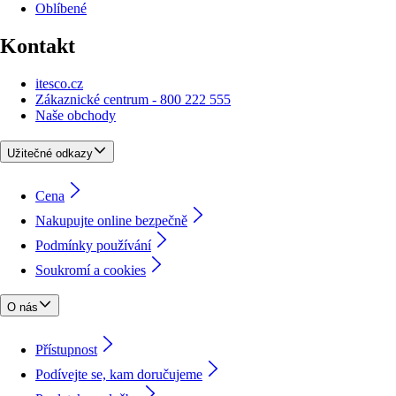
Oblíbené
Kontakt
itesco.cz
Zákaznické centrum - 800 222 555
Naše obchody
Užitečné odkazy
Cena
Nakupujte online bezpečně
Podmínky používání
Soukromí a cookies
O nás
Přístupnost
Podívejte se, kam doručujeme