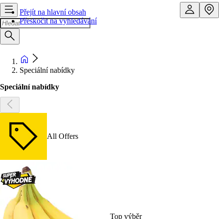
Přejít na hlavní obsah
Přeskočit na vyhledávání
Speciální nabídky
Speciální nabídky
All Offers
Top výběr