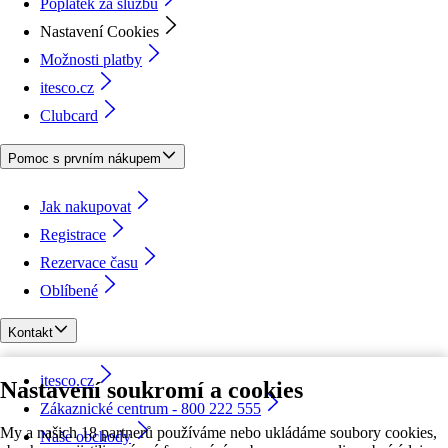
Poplatek za službu
Nastavení Cookies
Možnosti platby
itesco.cz
Clubcard
Pomoc s prvním nákupem
Jak nakupovat
Registrace
Rezervace času
Oblíbené
Kontakt
itesco.cz
Nastavení soukromí a cookies
Zákaznické centrum - 800 222 555
My a našich 18 partnerů používáme nebo ukládáme soubory cookies,
Naše obchody