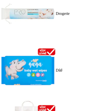
Drogerie
Dítě