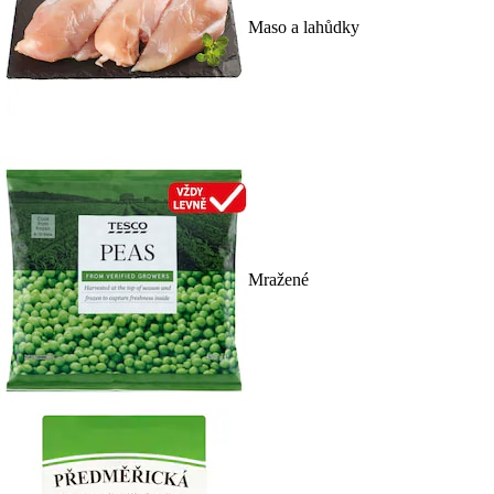
Maso a lahůdky
Mražené