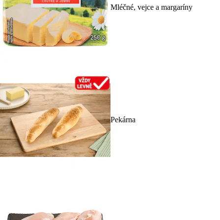
Mléčné, vejce a margaríny
Pekárna