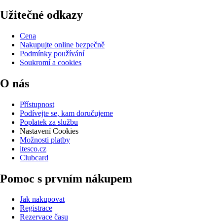
Užitečné odkazy
Cena
Nakupujte online bezpečně
Podmínky používání
Soukromí a cookies
O nás
Přístupnost
Podívejte se, kam doručujeme
Poplatek za službu
Nastavení Cookies
Možnosti platby
itesco.cz
Clubcard
Pomoc s prvním nákupem
Jak nakupovat
Registrace
Rezervace času