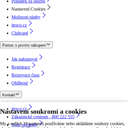
Poplatek za službu
Nastavení Cookies
Možnosti platby
itesco.cz
Clubcard
Pomoc s prvním nákupem
Jak nakupovat
Registrace
Rezervace času
Oblíbené
Kontakt
itesco.cz
Nastavení soukromí a cookies
Zákaznické centrum - 800 222 555
My a našich 18 partnerů používáme nebo ukládáme soubory cookies,
Naše obchody