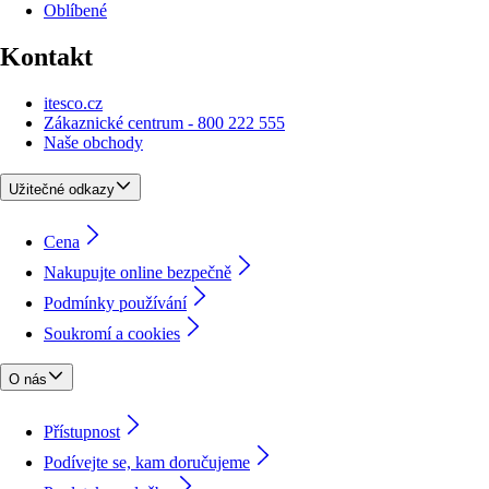
Oblíbené
Kontakt
itesco.cz
Zákaznické centrum - 800 222 555
Naše obchody
Užitečné odkazy
Cena
Nakupujte online bezpečně
Podmínky používání
Soukromí a cookies
O nás
Přístupnost
Podívejte se, kam doručujeme