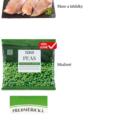
Maso a lahůdky
Mražené