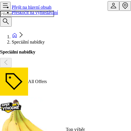
Přejít na hlavní obsah
Přeskočit na vyhledávání
Speciální nabídky
Speciální nabídky
All Offers
Top výběr