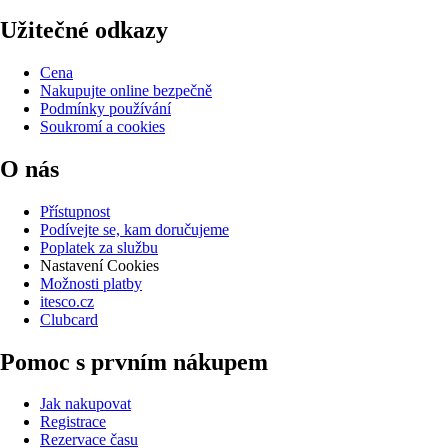
Užitečné odkazy
Cena
Nakupujte online bezpečně
Podmínky používání
Soukromí a cookies
O nás
Přístupnost
Podívejte se, kam doručujeme
Poplatek za službu
Nastavení Cookies
Možnosti platby
itesco.cz
Clubcard
Pomoc s prvním nákupem
Jak nakupovat
Registrace
Rezervace času