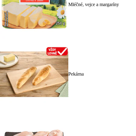
Mléčné, vejce a margaríny
Pekárna