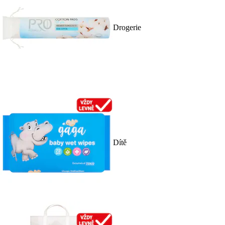
Drogerie
Dítě