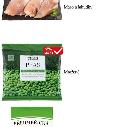
Maso a lahůdky
Mražené