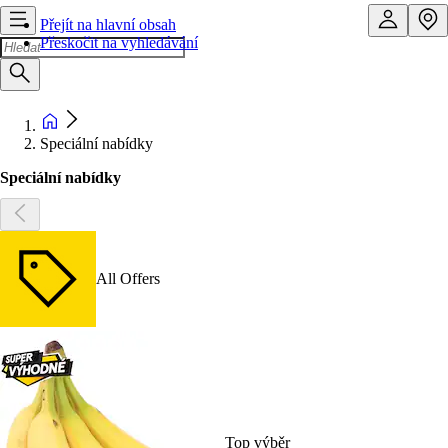
Přejít na hlavní obsah
Přeskočit na vyhledávání
Speciální nabídky
Speciální nabídky
All Offers
Top výběr