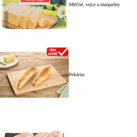
Mléčné, vejce a margaríny
Pekárna