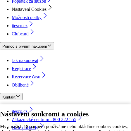
Poplatek za službu
Nastavení Cookies
Možnosti platby
itesco.cz
Clubcard
Pomoc s prvním nákupem
Jak nakupovat
Registrace
Rezervace času
Oblíbené
Kontakt
itesco.cz
Nastavení soukromí a cookies
Zákaznické centrum - 800 222 555
My a našich 18 partnerů používáme nebo ukládáme soubory cookies,
Naše obchody