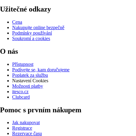
Užitečné odkazy
Cena
Nakupujte online bezpečně
Podmínky používání
Soukromí a cookies
O nás
Přístupnost
Podívejte se, kam doručujeme
Poplatek za službu
Nastavení Cookies
Možnosti platby
itesco.cz
Clubcard
Pomoc s prvním nákupem
Jak nakupovat
Registrace
Rezervace času