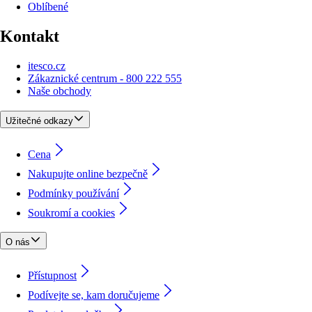
Oblíbené
Kontakt
itesco.cz
Zákaznické centrum - 800 222 555
Naše obchody
Užitečné odkazy
Cena
Nakupujte online bezpečně
Podmínky používání
Soukromí a cookies
O nás
Přístupnost
Podívejte se, kam doručujeme