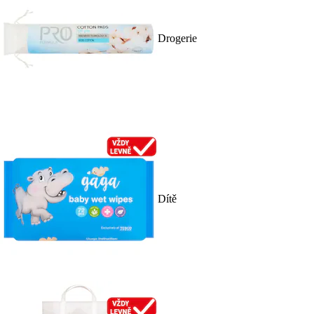
Drogerie
Dítě