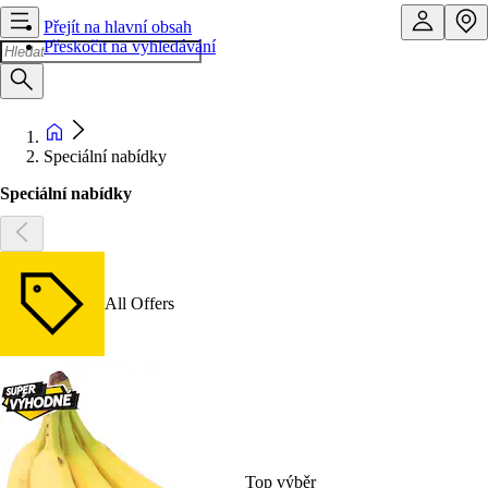
Přejít na hlavní obsah
Přeskočit na vyhledávání
Speciální nabídky
Speciální nabídky
All Offers
Top výběr