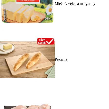
Mléčné, vejce a margaríny
Pekárna