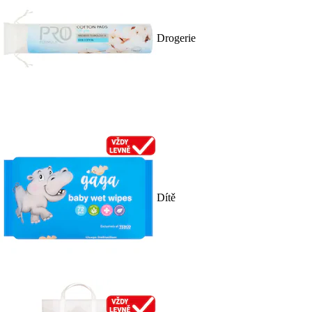
Drogerie
Dítě