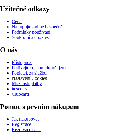
Užitečné odkazy
Cena
Nakupujte online bezpečně
Podmínky používání
Soukromí a cookies
O nás
Přístupnost
Podívejte se, kam doručujeme
Poplatek za službu
Nastavení Cookies
Možnosti platby
itesco.cz
Clubcard
Pomoc s prvním nákupem
Jak nakupovat
Registrace
Rezervace času