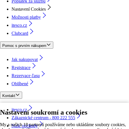
Poplatek za službu
Nastavení Cookies
Možnosti platby
itesco.cz
Clubcard
Pomoc s prvním nákupem
Jak nakupovat
Registrace
Rezervace času
Oblíbené
Kontakt
itesco.cz
Nastavení soukromí a cookies
Zákaznické centrum - 800 222 555
My a našich 18 partnerů používáme nebo ukládáme soubory cookies,
Naše obchody