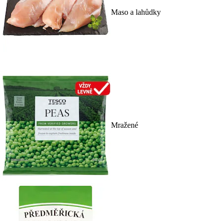
Maso a lahůdky
Mražené