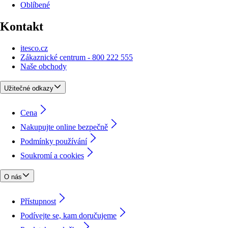
Oblíbené
Kontakt
itesco.cz
Zákaznické centrum - 800 222 555
Naše obchody
Užitečné odkazy
Cena
Nakupujte online bezpečně
Podmínky používání
Soukromí a cookies
O nás
Přístupnost
Podívejte se, kam doručujeme