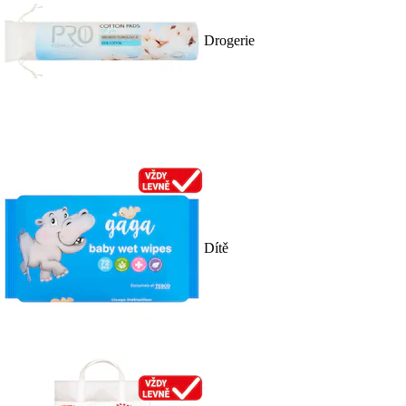
Drogerie
Dítě