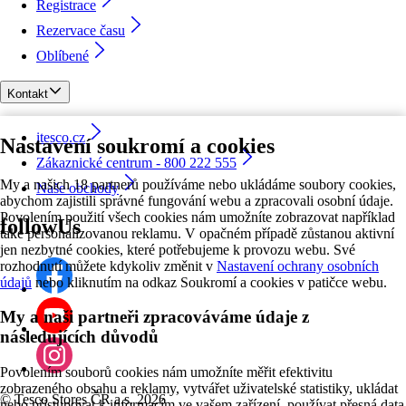
Registrace
Rezervace času
Oblíbené
Kontakt
itesco.cz
Nastavení soukromí a cookies
Zákaznické centrum - 800 222 555
My a našich 18 partnerů používáme nebo ukládáme soubory cookies,
Naše obchody
abychom zajistili správné fungování webu a zpracovali osobní údaje.
Povolením použití všech cookies nám umožníte zobrazovat například
followUs
také personalizovanou reklamu. V opačném případě zůstanou aktivní
jen nezbytné cookies, které potřebujeme k provozu webu. Své
rozhodnutí můžete kdykoliv změnit v
Nastavení ochrany osobních
údajů
nebo kliknutím na odkaz Soukromí a cookies v patičce webu.
My a naši partneři zpracováváme údaje z
následujících důvodů
Povolením souborů cookies nám umožníte měřit efektivitu
zobrazeného obsahu a reklamy, vytvářet uživatelské statistiky, ukládat
©
Tesco Stores ČR a.s. 2026
nebo přistupovat k informacím ve vašem zařízení, používat přesná data