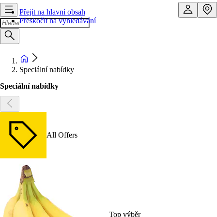
Přejít na hlavní obsah
Přeskočit na vyhledávání
Speciální nabídky
Speciální nabídky
All Offers
Top výběr