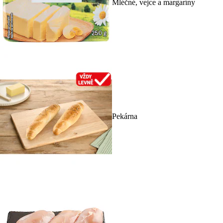
Mléčné, vejce a margaríny
Pekárna