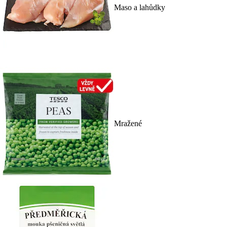
Maso a lahůdky
Mražené