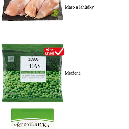
Maso a lahůdky
Mražené