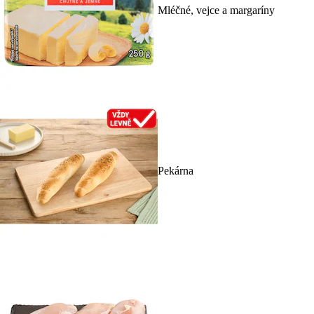
Mléčné, vejce a margaríny
Pekárna