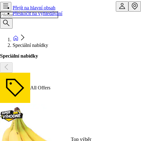
Přejít na hlavní obsah
Přeskočit na vyhledávání
Speciální nabídky
Speciální nabídky
All Offers
Top výběr