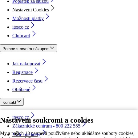
Poplatek za službu
Nastavení Cookies
Možnosti platby
itesco.cz
Clubcard
Pomoc s prvním nákupem
Jak nakupovat
Registrace
Rezervace času
Oblíbené
Kontakt
itesco.cz
Nastavení soukromí a cookies
Zákaznické centrum - 800 222 555
My a našich 18 partnerů používáme nebo ukládáme soubory cookies,
Naše obchody