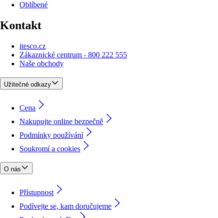
Oblíbené
Kontakt
itesco.cz
Zákaznické centrum - 800 222 555
Naše obchody
Užitečné odkazy
Cena
Nakupujte online bezpečně
Podmínky používání
Soukromí a cookies
O nás
Přístupnost
Podívejte se, kam doručujeme