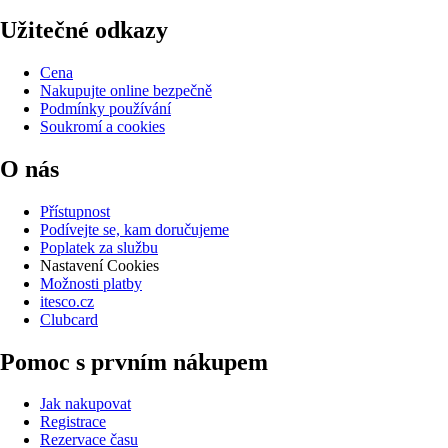
Užitečné odkazy
Cena
Nakupujte online bezpečně
Podmínky používání
Soukromí a cookies
O nás
Přístupnost
Podívejte se, kam doručujeme
Poplatek za službu
Nastavení Cookies
Možnosti platby
itesco.cz
Clubcard
Pomoc s prvním nákupem
Jak nakupovat
Registrace
Rezervace času