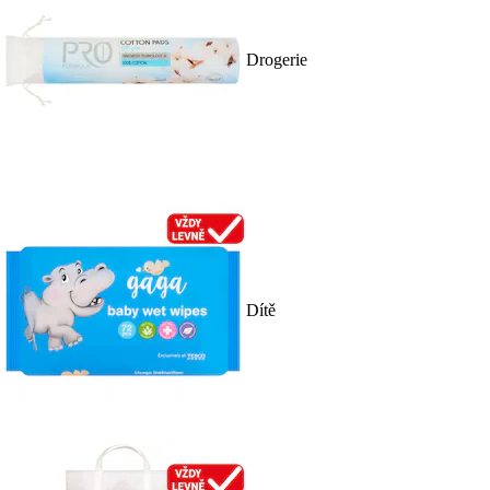
Drogerie
Dítě