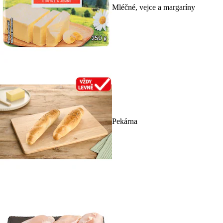
Mléčné, vejce a margaríny
Pekárna