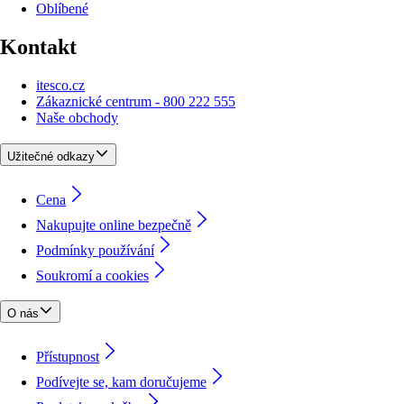
Oblíbené
Kontakt
itesco.cz
Zákaznické centrum - 800 222 555
Naše obchody
Užitečné odkazy
Cena
Nakupujte online bezpečně
Podmínky používání
Soukromí a cookies
O nás
Přístupnost
Podívejte se, kam doručujeme