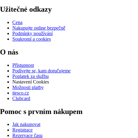
Užitečné odkazy
Cena
Nakupujte online bezpečně
Podmínky používání
Soukromí a cookies
O nás
Přístupnost
Podívejte se, kam doručujeme
Poplatek za službu
Nastavení Cookies
Možnosti platby
itesco.cz
Clubcard
Pomoc s prvním nákupem
Jak nakupovat
Registrace
Rezervace času