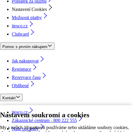
Poplatek za službu
Nastavení Cookies
Možnosti platby
itesco.cz
Clubcard
Pomoc s prvním nákupem
Jak nakupovat
Registrace
Rezervace času
Oblíbené
Kontakt
itesco.cz
Nastavení soukromí a cookies
Zákaznické centrum - 800 222 555
My a našich 18 partnerů používáme nebo ukládáme soubory cookies,
Naše obchody