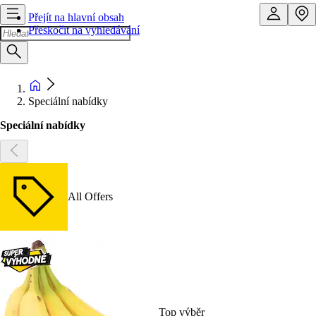
Přejít na hlavní obsah
Přeskočit na vyhledávání
Speciální nabídky
Speciální nabídky
All Offers
Top výběr