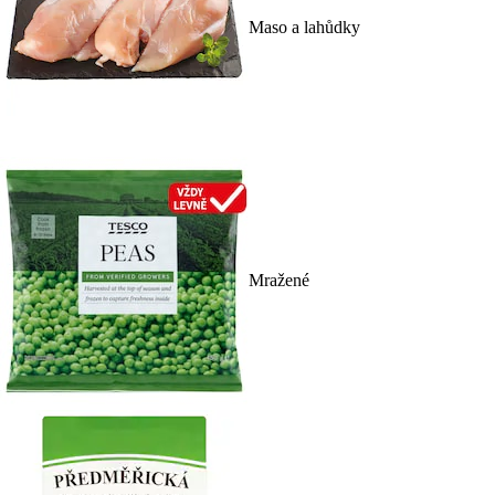
Maso a lahůdky
Mražené