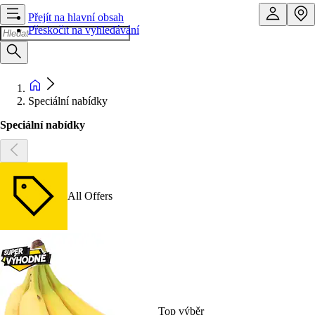
Přejít na hlavní obsah
Přeskočit na vyhledávání
Speciální nabídky
Speciální nabídky
All Offers
Top výběr