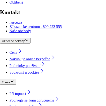
Oblíbené
Kontakt
itesco.cz
Zákaznické centrum - 800 222 555
Naše obchody
Užitečné odkazy
Cena
Nakupujte online bezpečně
Podmínky používání
Soukromí a cookies
O nás
Přístupnost
Podívejte se, kam doručujeme