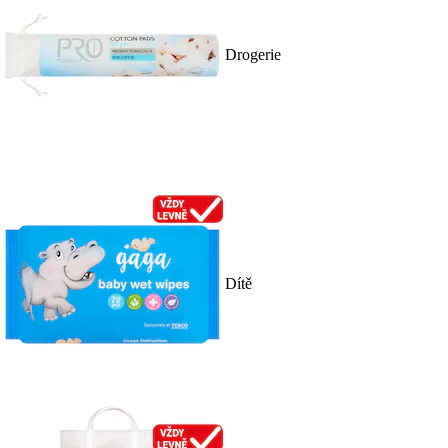
Drogerie
Dítě