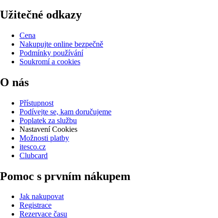
Užitečné odkazy
Cena
Nakupujte online bezpečně
Podmínky používání
Soukromí a cookies
O nás
Přístupnost
Podívejte se, kam doručujeme
Poplatek za službu
Nastavení Cookies
Možnosti platby
itesco.cz
Clubcard
Pomoc s prvním nákupem
Jak nakupovat
Registrace
Rezervace času