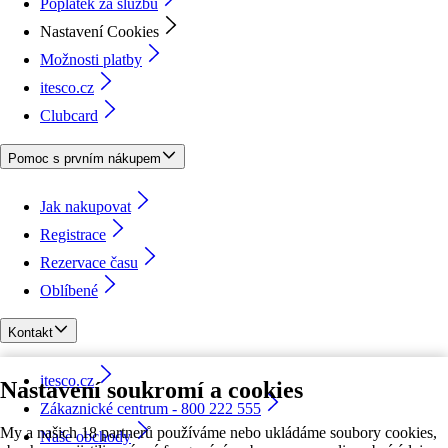
Poplatek za službu
Nastavení Cookies
Možnosti platby
itesco.cz
Clubcard
Pomoc s prvním nákupem
Jak nakupovat
Registrace
Rezervace času
Oblíbené
Kontakt
itesco.cz
Nastavení soukromí a cookies
Zákaznické centrum - 800 222 555
My a našich 18 partnerů používáme nebo ukládáme soubory cookies,
Naše obchody