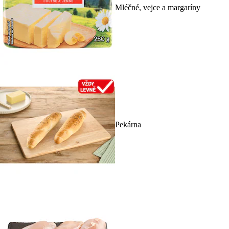
Mléčné, vejce a margaríny
Pekárna