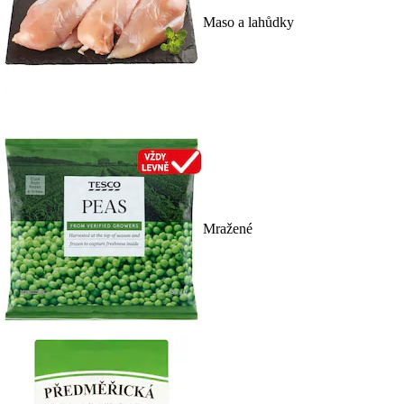
Maso a lahůdky
Mražené