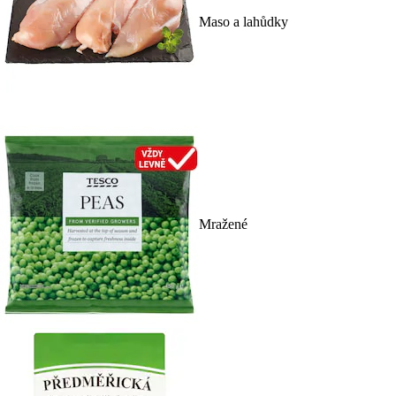
Maso a lahůdky
Mražené