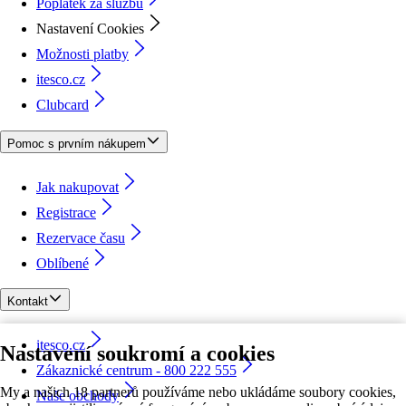
Poplatek za službu
Nastavení Cookies
Možnosti platby
itesco.cz
Clubcard
Pomoc s prvním nákupem
Jak nakupovat
Registrace
Rezervace času
Oblíbené
Kontakt
itesco.cz
Nastavení soukromí a cookies
Zákaznické centrum - 800 222 555
My a našich 18 partnerů používáme nebo ukládáme soubory cookies,
Naše obchody