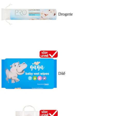
Drogerie
Dítě