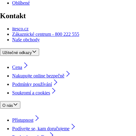
Oblíbené
Kontakt
itesco.cz
Zákaznické centrum - 800 222 555
Naše obchody
Užitečné odkazy
Cena
Nakupujte online bezpečně
Podmínky používání
Soukromí a cookies
O nás
Přístupnost
Podívejte se, kam doručujeme