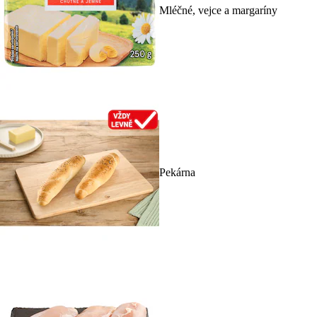
Mléčné, vejce a margaríny
Pekárna