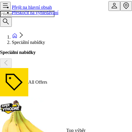
Přejít na hlavní obsah
Přeskočit na vyhledávání
Speciální nabídky
Speciální nabídky
All Offers
Top výběr