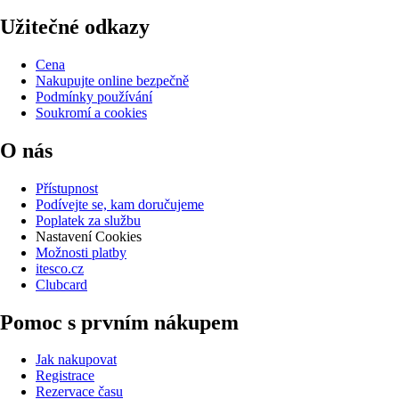
Užitečné odkazy
Cena
Nakupujte online bezpečně
Podmínky používání
Soukromí a cookies
O nás
Přístupnost
Podívejte se, kam doručujeme
Poplatek za službu
Nastavení Cookies
Možnosti platby
itesco.cz
Clubcard
Pomoc s prvním nákupem
Jak nakupovat
Registrace
Rezervace času