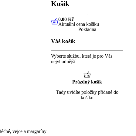
Košík
0,00 Kč
Aktuální cena košíku
0,00 Kč
Aktuální cena košíku
Pokladna
Váš košík
Vyberte službu, která je pro Vás
nejvhodnější
Prázdný košík
Tady uvidíte položky přidané do
košíku
éčné, vejce a margaríny