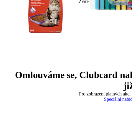
Zvíře
Omlouváme se, Clubcard nabíd
ji
Pro zobrazení platných akcí 
Speciální nabí