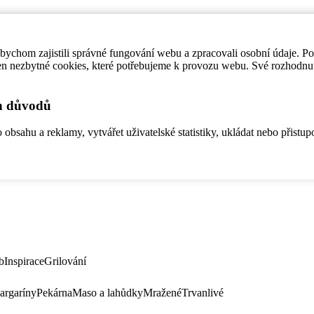
ychom zajistili správné fungování webu a zpracovali osobní údaje. P
en nezbytné cookies, které potřebujeme k provozu webu. Své rozhodnu
ch důvodů
bsahu a reklamy, vytvářet uživatelské statistiky, ukládat nebo přistup
b
Inspirace
Grilování
argaríny
Pekárna
Maso a lahůdky
Mražené
Trvanlivé