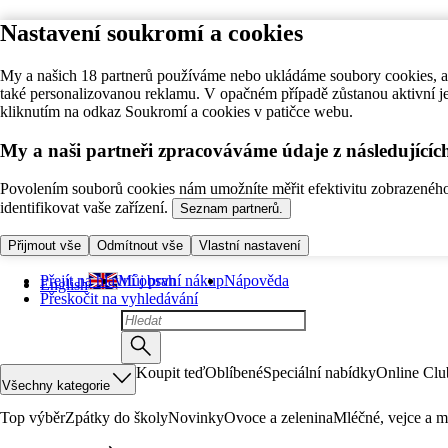
Nastavení soukromí a cookies
My a našich 18 partnerů používáme nebo ukládáme soubory cookies, ab
také personalizovanou reklamu. V opačném případě zůstanou aktivní j
kliknutím na odkaz Soukromí a cookies v patičce webu.
My a naši partneři zpracováváme údaje z následující
Povolením souborů cookies nám umožníte měřit efektivitu zobrazeného o
identifikovat vaše zařízení.
Seznam partnerů.
Přijmout vše
Odmítnout vše
Vlastní nastavení
Přejít na hlavní obsah
Můj první nákup
Nápověda
English
Přeskočit na vyhledávání
Koupit teď
Oblíbené
Speciální nabídky
Online Clu
Všechny kategorie
Top výběr
Zpátky do školy
Novinky
Ovoce a zelenina
Mléčné, vejce a m