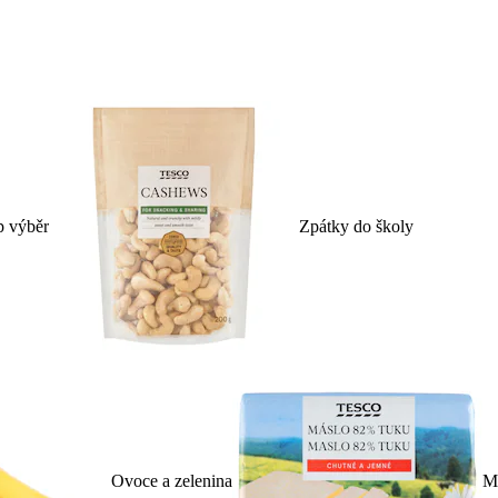
p výběr
Zpátky do školy
Ovoce a zelenina
Ml