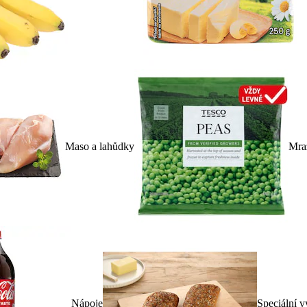
Maso a lahůdky
Mra
Nápoje
Speciální v