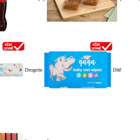
Drogerie
Dítě