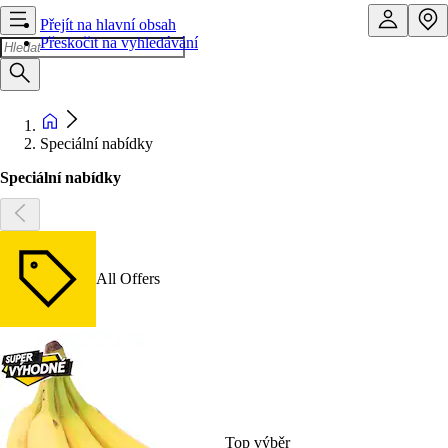
Přejít na hlavní obsah
Přeskočit na vyhledávání
Speciální nabídky
Speciální nabídky
All Offers
Top výběr