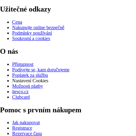
Užitečné odkazy
Cena
Nakupujte online bezpečně
Podmínky používání
Soukromí a cookies
O nás
Přístupnost
Podívejte se, kam doručujeme
Poplatek za službu
Nastavení Cookies
Možnosti platby
itesco.cz
Clubcard
Pomoc s prvním nákupem
Jak nakupovat
Registrace
Rezervace času