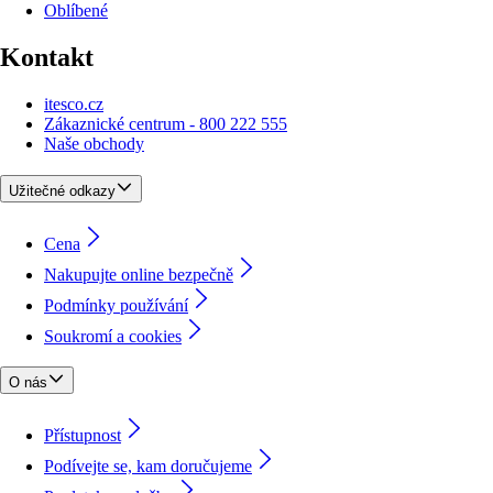
Oblíbené
Kontakt
itesco.cz
Zákaznické centrum - 800 222 555
Naše obchody
Užitečné odkazy
Cena
Nakupujte online bezpečně
Podmínky používání
Soukromí a cookies
O nás
Přístupnost
Podívejte se, kam doručujeme