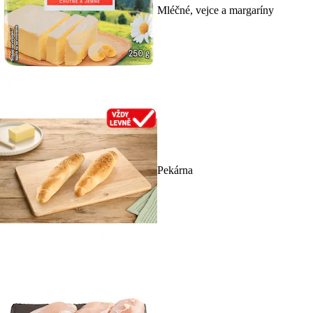
Mléčné, vejce a margaríny
Pekárna