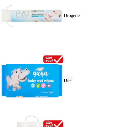
Drogerie
Dítě