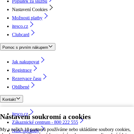
Poplatek za službu
Nastavení Cookies
Možnosti platby
itesco.cz
Clubcard
Pomoc s prvním nákupem
Jak nakupovat
Registrace
Rezervace času
Oblíbené
Kontakt
itesco.cz
Nastavení soukromí a cookies
Zákaznické centrum - 800 222 555
My a našich 18 partnerů používáme nebo ukládáme soubory cookies,
Naše obchody