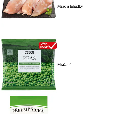
Maso a lahůdky
Mražené