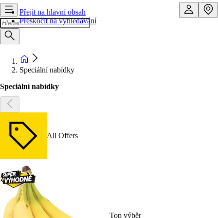
Přejít na hlavní obsah
Přeskočit na vyhledávání
Speciální nabídky
Speciální nabídky
All Offers
Top výběr