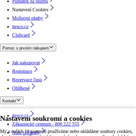
Poplatek za službu
Nastavení Cookies
Možnosti platby
itesco.cz
Clubcard
Pomoc s prvním nákupem
Jak nakupovat
Registrace
Rezervace času
Oblíbené
Kontakt
itesco.cz
Nastavení soukromí a cookies
Zákaznické centrum - 800 222 555
My a našich 18 partnerů používáme nebo ukládáme soubory cookies,
Naše obchody