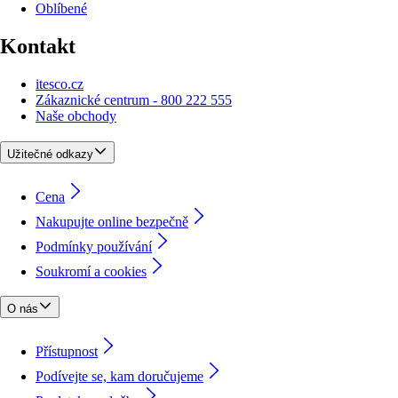
Oblíbené
Kontakt
itesco.cz
Zákaznické centrum - 800 222 555
Naše obchody
Užitečné odkazy
Cena
Nakupujte online bezpečně
Podmínky používání
Soukromí a cookies
O nás
Přístupnost
Podívejte se, kam doručujeme