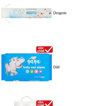
Drogerie
Dítě