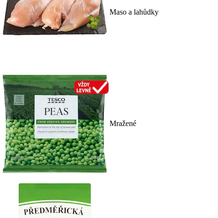
Maso a lahůdky
Mražené