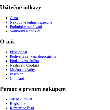
Užitečné odkazy
Cena
Nakupujte online bezpečně
Podmínky používání
Soukromí a cookies
O nás
Přístupnost
Podívejte se, kam doručujeme
Poplatek za službu
Nastavení Cookies
Možnosti platby
itesco.cz
Clubcard
Pomoc s prvním nákupem
Jak nakupovat
Registrace
Rezervace času