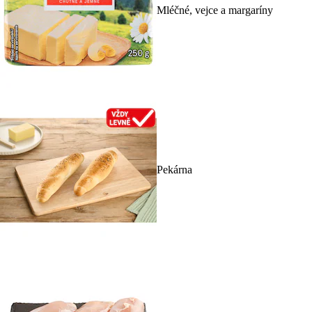
Mléčné, vejce a margaríny
Pekárna