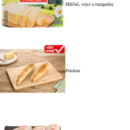
Mléčné, vejce a margaríny
Pekárna