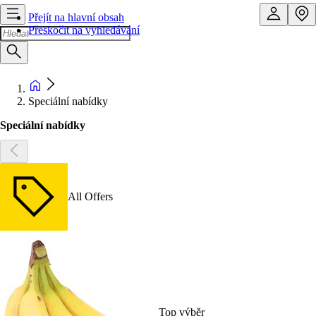
Přejít na hlavní obsah
Přeskočit na vyhledávání
Speciální nabídky
Speciální nabídky
All Offers
Top výběr