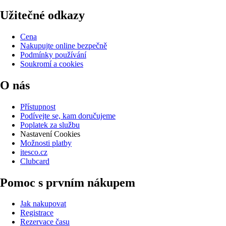
Užitečné odkazy
Cena
Nakupujte online bezpečně
Podmínky používání
Soukromí a cookies
O nás
Přístupnost
Podívejte se, kam doručujeme
Poplatek za službu
Nastavení Cookies
Možnosti platby
itesco.cz
Clubcard
Pomoc s prvním nákupem
Jak nakupovat
Registrace
Rezervace času