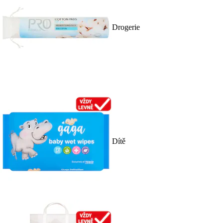
Drogerie
Dítě