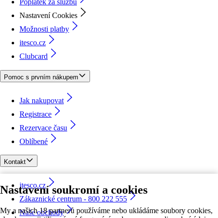
Poplatek za službu
Nastavení Cookies
Možnosti platby
itesco.cz
Clubcard
Pomoc s prvním nákupem
Jak nakupovat
Registrace
Rezervace času
Oblíbené
Kontakt
itesco.cz
Nastavení soukromí a cookies
Zákaznické centrum - 800 222 555
My a našich 18 partnerů používáme nebo ukládáme soubory cookies,
Naše obchody