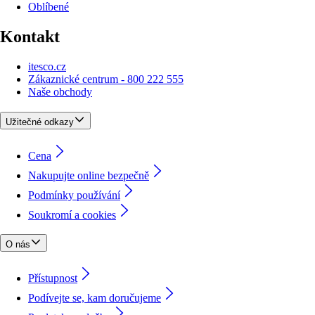
Oblíbené
Kontakt
itesco.cz
Zákaznické centrum - 800 222 555
Naše obchody
Užitečné odkazy
Cena
Nakupujte online bezpečně
Podmínky používání
Soukromí a cookies
O nás
Přístupnost
Podívejte se, kam doručujeme