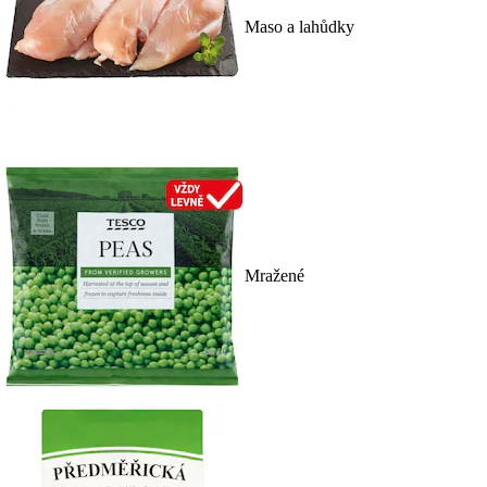
Maso a lahůdky
Mražené