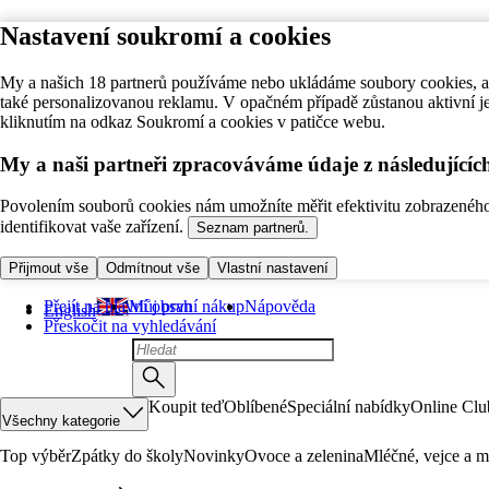
Nastavení soukromí a cookies
My a našich 18 partnerů používáme nebo ukládáme soubory cookies, ab
také personalizovanou reklamu. V opačném případě zůstanou aktivní j
kliknutím na odkaz Soukromí a cookies v patičce webu.
My a naši partneři zpracováváme údaje z následující
Povolením souborů cookies nám umožníte měřit efektivitu zobrazeného o
identifikovat vaše zařízení.
Seznam partnerů.
Přijmout vše
Odmítnout vše
Vlastní nastavení
Přejít na hlavní obsah
Můj první nákup
Nápověda
English
Přeskočit na vyhledávání
Koupit teď
Oblíbené
Speciální nabídky
Online Clu
Všechny kategorie
Top výběr
Zpátky do školy
Novinky
Ovoce a zelenina
Mléčné, vejce a m