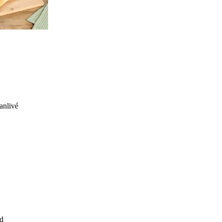
anlivé
d