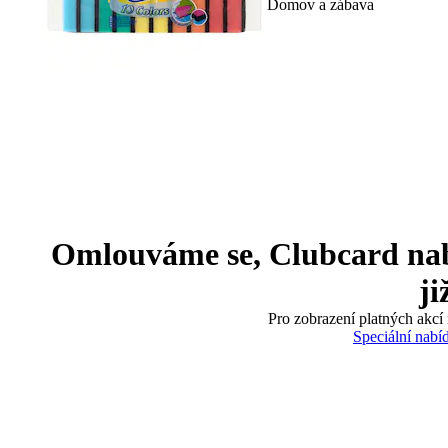
Domov a zábava
Omlouváme se, Clubcard nabíd
ji
Pro zobrazení platných akcí 
Speciální nabí