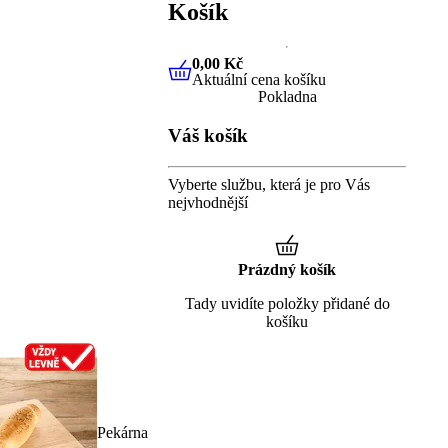
Košík
0,00 Kč
Aktuální cena košíku
0,00 Kč
Aktuální cena košíku
Pokladna
Váš košík
Vyberte službu, která je pro Vás
nejvhodnější
Prázdný košík
Tady uvidíte položky přidané do
košíku
Pekárna