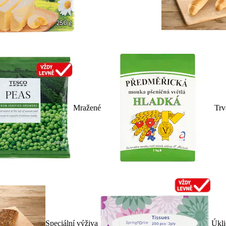
Mražené
Trv
Speciální výživa
Úkli