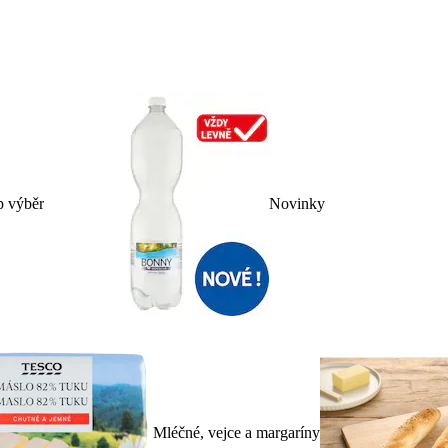
p výběr
Novinky
Mléčné, vejce a margaríny