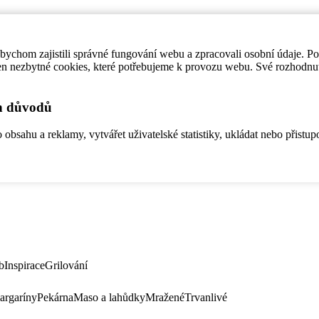
ychom zajistili správné fungování webu a zpracovali osobní údaje. P
en nezbytné cookies, které potřebujeme k provozu webu. Své rozhodnu
ch důvodů
bsahu a reklamy, vytvářet uživatelské statistiky, ukládat nebo přistup
b
Inspirace
Grilování
argaríny
Pekárna
Maso a lahůdky
Mražené
Trvanlivé