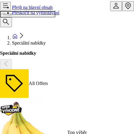
Přejít na hlavní obsah
Přeskočit na vyhledávání
Speciální nabídky
Speciální nabídky
All Offers
Top výběr