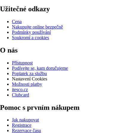
Užitečné odkazy
Cena
Nakupujte online bezpečně
Podmínky používání
Soukromí a cookies
O nás
Přístupnost
Podívejte se, kam doručujeme
Poplatek za službu
Nastavení Cookies
Možnosti platby
itesco.cz
Clubcard
Pomoc s prvním nákupem
Jak nakupovat
Registrace
Rezervace času