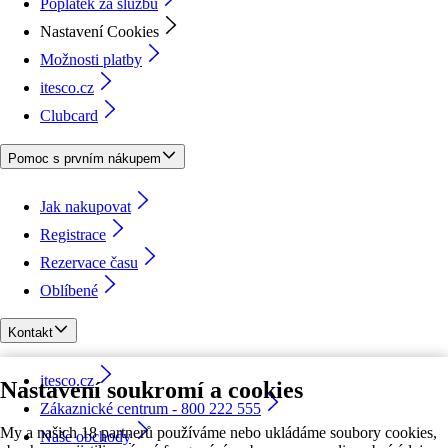
Poplatek za službu
Nastavení Cookies
Možnosti platby
itesco.cz
Clubcard
Pomoc s prvním nákupem
Jak nakupovat
Registrace
Rezervace času
Oblíbené
Kontakt
itesco.cz
Nastavení soukromí a cookies
Zákaznické centrum - 800 222 555
My a našich 18 partnerů používáme nebo ukládáme soubory cookies,
Naše obchody