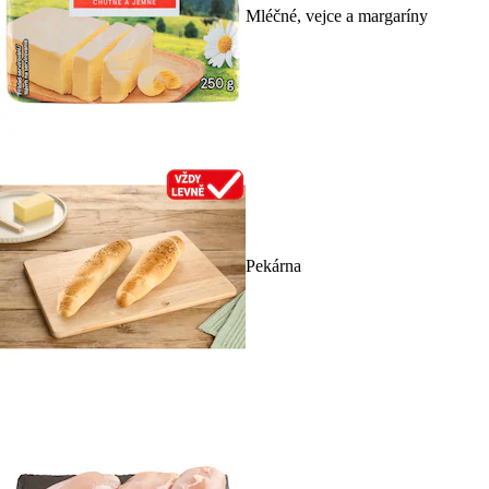
Mléčné, vejce a margaríny
Pekárna