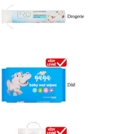
Drogerie
Dítě