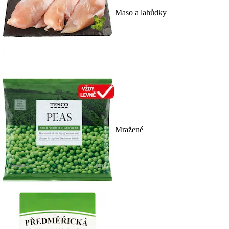
Maso a lahůdky
Mražené