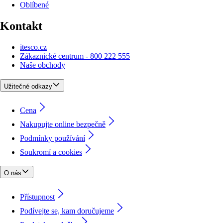
Oblíbené
Kontakt
itesco.cz
Zákaznické centrum - 800 222 555
Naše obchody
Užitečné odkazy
Cena
Nakupujte online bezpečně
Podmínky používání
Soukromí a cookies
O nás
Přístupnost
Podívejte se, kam doručujeme