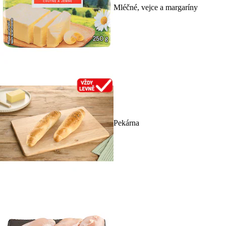
Mléčné, vejce a margaríny
Pekárna