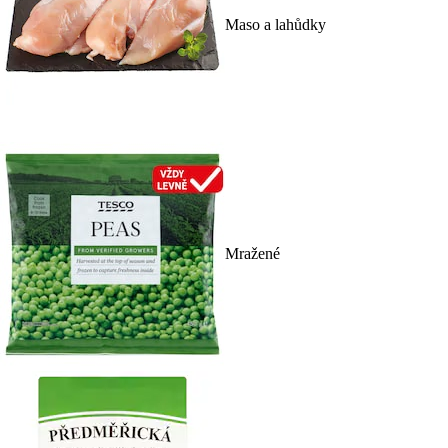
Maso a lahůdky
Mražené