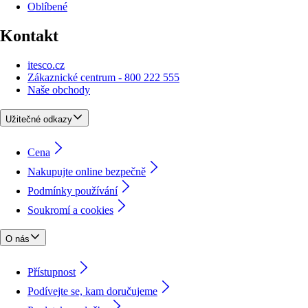
Oblíbené
Kontakt
itesco.cz
Zákaznické centrum - 800 222 555
Naše obchody
Užitečné odkazy
Cena
Nakupujte online bezpečně
Podmínky používání
Soukromí a cookies
O nás
Přístupnost
Podívejte se, kam doručujeme