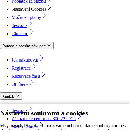
Poplatek za službu
Nastavení Cookies
Možnosti platby
itesco.cz
Clubcard
Pomoc s prvním nákupem
Jak nakupovat
Registrace
Rezervace času
Oblíbené
Kontakt
itesco.cz
Nastavení soukromí a cookies
Zákaznické centrum - 800 222 555
My a našich 18 partnerů používáme nebo ukládáme soubory cookies,
Naše obchody