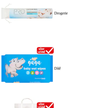
Drogerie
Dítě