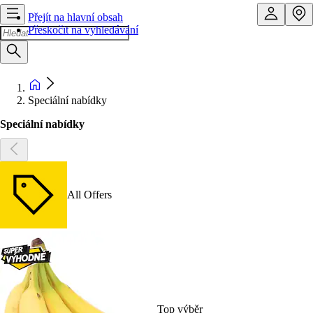
Přejít na hlavní obsah
Přeskočit na vyhledávání
Speciální nabídky
Speciální nabídky
All Offers
Top výběr