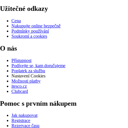
Užitečné odkazy
Cena
Nakupujte online bezpečně
Podmínky používání
Soukromí a cookies
O nás
Přístupnost
Podívejte se, kam doručujeme
Poplatek za službu
Nastavení Cookies
Možnosti platby
itesco.cz
Clubcard
Pomoc s prvním nákupem
Jak nakupovat
Registrace
Rezervace času